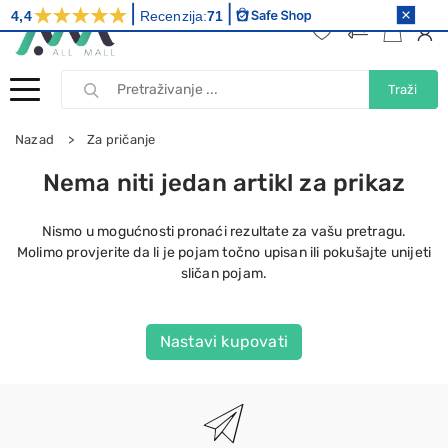
4,4
Recenzija:
71
Traži
Nazad
Za pričanje
Nema niti jedan artikl za prikaz
Nismo u mogućnosti pronaći rezultate za vašu pretragu.
Molimo provjerite da li je pojam točno upisan ili pokušajte unijeti
sličan pojam.
Nastavi kupovati