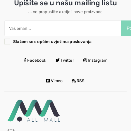
Upišite se u našu mailing listu
... ne propustite akcije i nove proizvode
Po
Slažem se s općim uvjetima poslovanja
Facebook
Twitter
Instagram
Vimeo
RSS