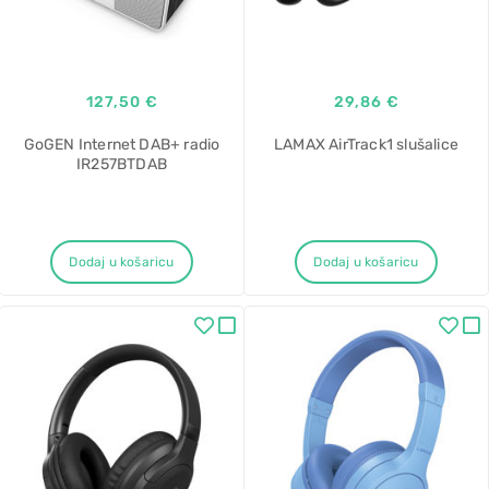
127,50 €
29,86 €
GoGEN Internet DAB+ radio
LAMAX AirTrack1 slušalice
IR257BTDAB
Dodaj u košaricu
Dodaj u košaricu