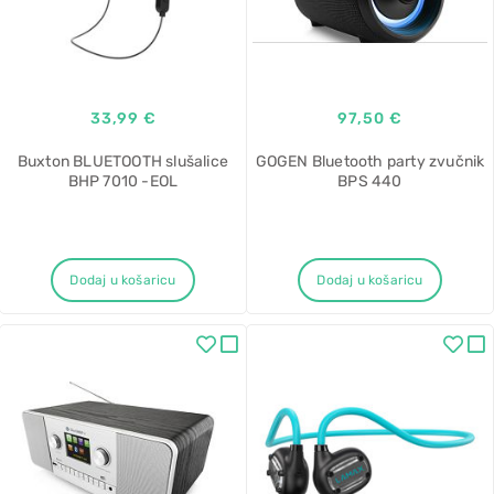
33,99 €
97,50 €
Buxton BLUETOOTH slušalice
GOGEN Bluetooth party zvučnik
BHP 7010 -EOL
BPS 440
Dodaj u košaricu
Dodaj u košaricu