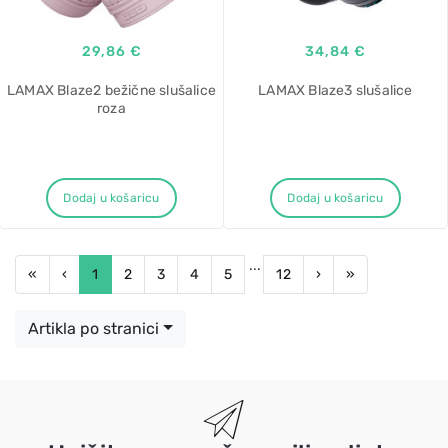
29,86 €
34,84 €
LAMAX Blaze2 bežične slušalice
LAMAX Blaze3 slušalice
roza
Dodaj u košaricu
Dodaj u košaricu
...
First
Previous
Next
Last
«
‹
1
2
3
4
5
12
›
»
Artikla po stranici