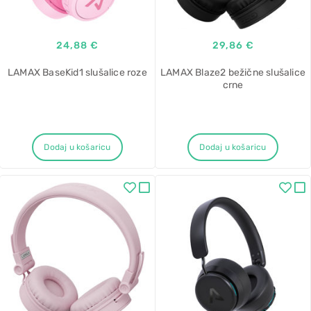
24,88 €
29,86 €
LAMAX BaseKid1 slušalice roze
LAMAX Blaze2 bežične slušalice
crne
Dodaj u košaricu
Dodaj u košaricu