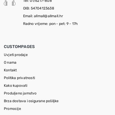
Tel: 01/6217-808
OIB: 54704123638
Email: allmall@allmall.hr
Radno vrijeme: pon - pet: 9 - 17h
CUSTOMPAGES
Uvjeti prodaje
O nama
Kontakt
Politika privatnosti
Kako kupovati
Produljeno jamstvo
Brza dostava i osigurane pošiljke
Promocije