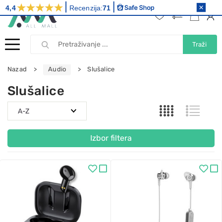
4,4
Recenzija:
71
Traži
Nazad
Audio
Slušalice
Slušalice
Izbor filtera