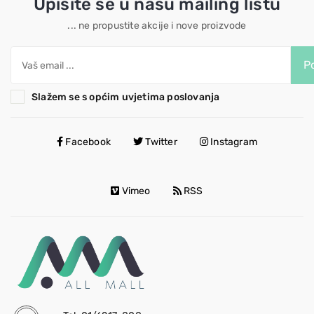
Upišite se u našu mailing listu
... ne propustite akcije i nove proizvode
Po
Slažem se s općim uvjetima poslovanja
Facebook
Twitter
Instagram
Vimeo
RSS