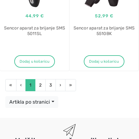
44,99 €
52,99 €
Sencor aparat za brijanje SMS
Sencor aparat za brijanje SMS
5011SL
5510BK
Dodaj u košaricu
Dodaj u košaricu
First
Previous
Next
Last
«
‹
1
2
3
›
»
Artikla po stranici