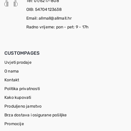
Tel: 01/6217-808
OIB: 54704123638
Email: allmall@allmall.hr
Radno vrijeme: pon - pet: 9 - 17h
CUSTOMPAGES
Uvjeti prodaje
O nama
Kontakt
Politika privatnosti
Kako kupovati
Produljeno jamstvo
Brza dostava i osigurane pošiljke
Promocije