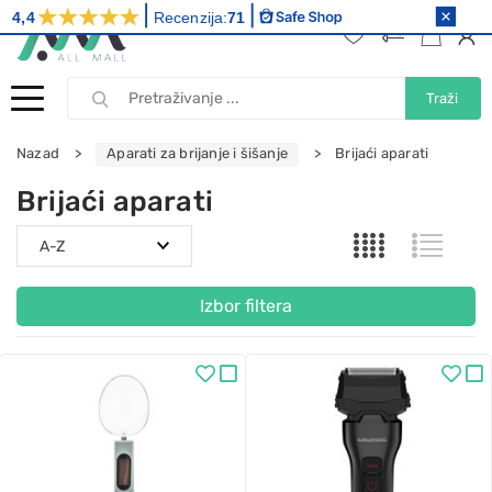
4,4
Recenzija:
71
Traži
Nazad
Aparati za brijanje i šišanje
Brijaći aparati
Brijaći aparati
Izbor filtera