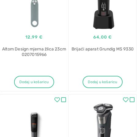
12,99 €
64,00 €
Altom Design mjerna žlica 23cm
Brijaći aparat Grundig MS 9330
0207015966
Dodaj u košaricu
Dodaj u košaricu