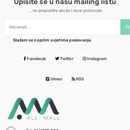
Upišite se u našu mailing listu
... ne propustite akcije i nove proizvode
Po
Slažem se s općim uvjetima poslovanja
Facebook
Twitter
Instagram
Vimeo
RSS