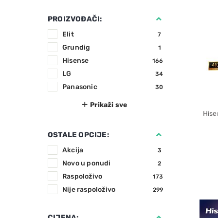
PROIZVOĐAČI:
Elit
7
Grundig
1
Hisense
166
LG
34
Panasonic
30
Hise
OSTALE OPCIJE:
Akcija
3
Novo u ponudi
2
Raspoloživo
173
Nije raspoloživo
299
CIJENA: