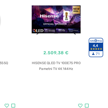
4,4
2.509,38 €
71
43S5Q
HISENSE QLED TV 100E7S PRO
Pametni TV 4K 144Hz