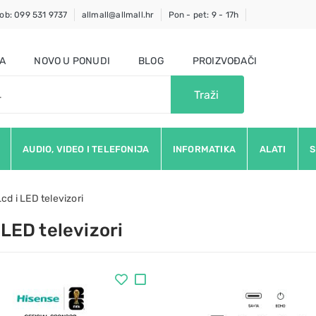
ob: 099 531 9737
allmall@allmall.hr
Pon - pet: 9 - 17h
JA
NOVO U PONUDI
BLOG
PROIZVOĐAČI
Traži
AUDIO, VIDEO I TELEFONIJA
INFORMATIKA
ALATI
S
Lcd i LED televizori
 LED televizori