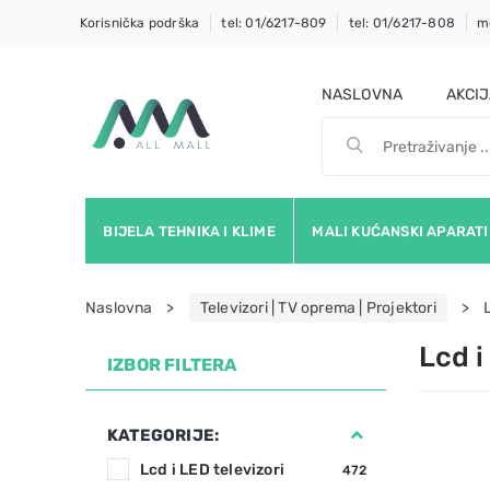
Korisnička podrška
tel: 01/6217-809
tel: 01/6217-808
m
NASLOVNA
AKCI
BIJELA TEHNIKA I KLIME
MALI KUĆANSKI APARATI
Naslovna
Televizori | TV oprema | Projektori
Lcd i
IZBOR FILTERA
KATEGORIJE:
Lcd i LED televizori
472