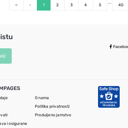
...
First
Previous
«
‹
1
2
3
4
5
40
istu
Facebo
lji
MPAGES
odaje
O nama
Politika privatnosti
vati
Produljeno jamstvo
ava i osigurane