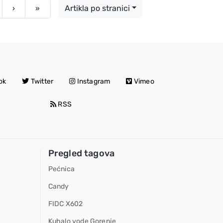
Artikla po stranici
Next
Last
›
»
ok
Twitter
Instagram
Vimeo
RSS
Pregled tagova
Pećnica
Candy
FIDC X602
Kuhalo vode Gorenje