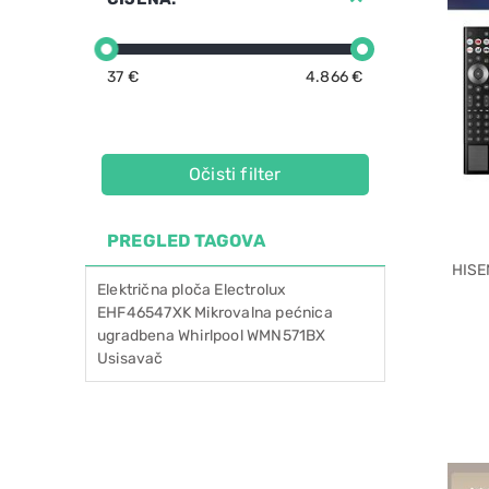
37 €
4.866 €
Očisti filter
PREGLED TAGOVA
HISEN
Električna
ploča
Electrolux
EHF46547XK
Mikrovalna
pećnica
ugradbena
Whirlpool
WMN571BX
Usisavač