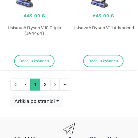
449,00 €
649,00 €
Usisavač Dyson V10 Origin
Usisavač Dyson V11 Advanced
(394464)
Dodaj u košaricu
Dodaj u košaricu
First
Previous
Next
Last
«
‹
1
2
›
»
Artikla po stranici