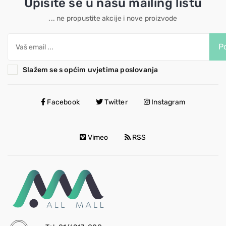
Upišite se u našu mailing listu
... ne propustite akcije i nove proizvode
Po
Slažem se s općim uvjetima poslovanja
Facebook
Twitter
Instagram
Vimeo
RSS