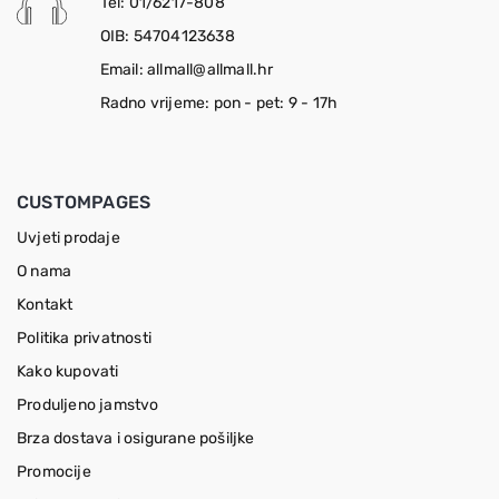
Tel: 01/6217-808
OIB: 54704123638
Email: allmall@allmall.hr
Radno vrijeme: pon - pet: 9 - 17h
CUSTOMPAGES
Uvjeti prodaje
O nama
Kontakt
Politika privatnosti
Kako kupovati
Produljeno jamstvo
Brza dostava i osigurane pošiljke
Promocije