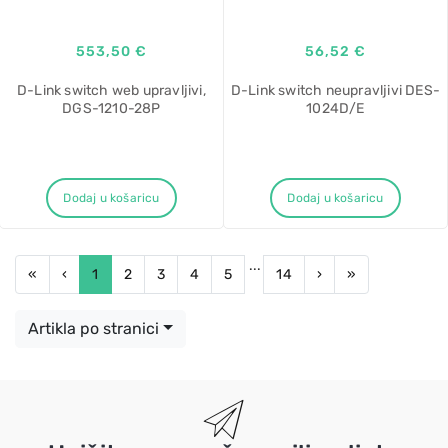
553,50 €
56,52 €
D-Link switch web upravljivi,
D-Link switch neupravljivi DES-
DGS-1210-28P
1024D/E
Dodaj u košaricu
Dodaj u košaricu
...
First
Previous
Next
Last
«
‹
1
2
3
4
5
14
›
»
Artikla po stranici