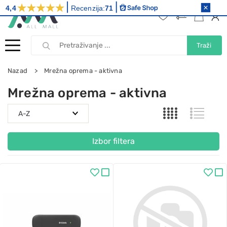
4,4
Recenzija:
71
Traži
Nazad
Mrežna oprema - aktivna
Mrežna oprema - aktivna
Izbor filtera