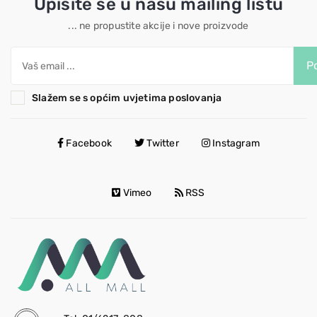
Upišite se u našu mailing listu
... ne propustite akcije i nove proizvode
Po
Slažem se s općim uvjetima poslovanja
Facebook
Twitter
Instagram
Vimeo
RSS