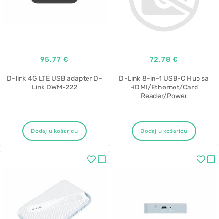
95,77 €
72,78 €
D-link 4G LTE USB adapter D-
D-Link 8-in-1 USB-C Hub sa
Link DWM-222
HDMI/Ethernet/Card
Reader/Power
Dodaj u košaricu
Dodaj u košaricu