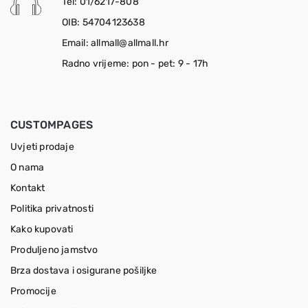
Tel: 01/6217-808
OIB: 54704123638
Email: allmall@allmall.hr
Radno vrijeme: pon - pet: 9 - 17h
CUSTOMPAGES
Uvjeti prodaje
O nama
Kontakt
Politika privatnosti
Kako kupovati
Produljeno jamstvo
Brza dostava i osigurane pošiljke
Promocije