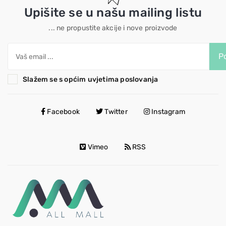
Upišite se u našu mailing listu
... ne propustite akcije i nove proizvode
Po
Slažem se s općim uvjetima poslovanja
Facebook
Twitter
Instagram
Vimeo
RSS