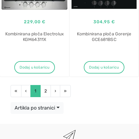
229,00 €
304,95 €
Kombinirana ploča Electrolux
Kombinirana ploča Gorenje
KGM64311X
GCE681BSC
Dodaj u košaricu
Dodaj u košaricu
First
Previous
Next
Last
«
‹
1
2
›
»
Artikla po stranici