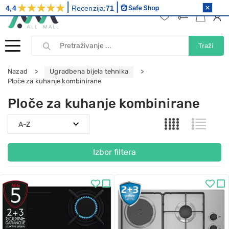
4,4
Recenzija:
71
Traži
Nazad
Ugradbena bijela tehnika
Ploče za kuhanje kombinirane
Ploče za kuhanje kombinirane
Izbor filtera