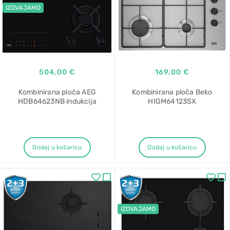
IZDVAJAMO
504,00 €
169,00 €
Kombinirana ploča AEG
Kombinirana ploča Beko
HDB64623NB indukcija
HIGM64123SX
Dodaj u košaricu
Dodaj u košaricu
IZDVAJAMO