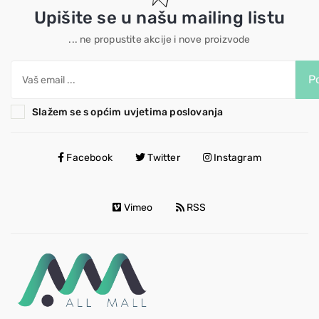
Upišite se u našu mailing listu
... ne propustite akcije i nove proizvode
Po
Slažem se s općim uvjetima poslovanja
Facebook
Twitter
Instagram
Vimeo
RSS