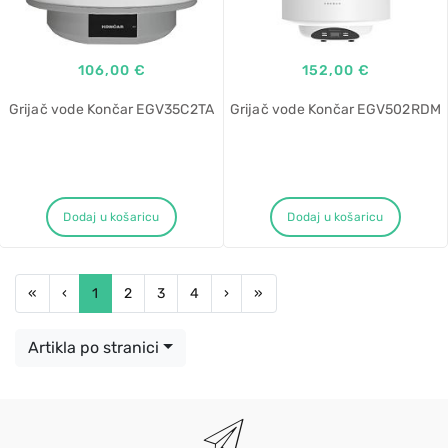
106,00 €
152,00 €
Grijač vode Končar EGV35C2TA
Grijač vode Končar EGV502RDM
Dodaj u košaricu
Dodaj u košaricu
First
Previous
Next
Last
«
‹
1
2
3
4
›
»
Artikla po stranici