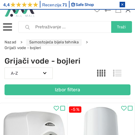
4,4
Recenzija:
71
Traži
Nazad
Samostojeća bijela tehnika
Grijači vode - bojleri
Grijači vode - bojleri
Izbor filtera
-5 %