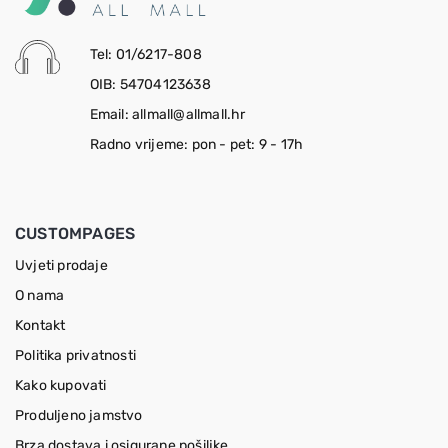
Tel: 01/6217-808
OIB: 54704123638
Email: allmall@allmall.hr
Radno vrijeme: pon - pet: 9 - 17h
CUSTOMPAGES
Uvjeti prodaje
O nama
Kontakt
Politika privatnosti
Kako kupovati
Produljeno jamstvo
Brza dostava i osigurane pošiljke