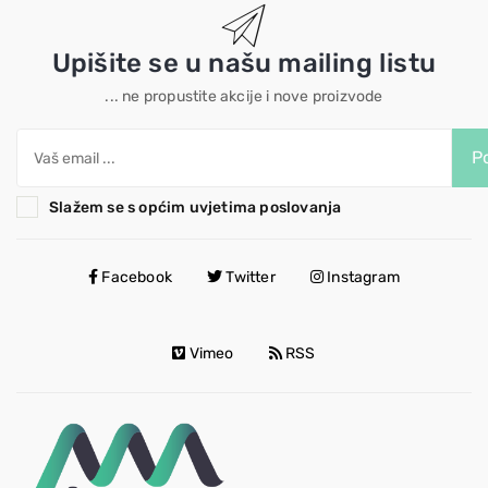
Upišite se u našu mailing listu
... ne propustite akcije i nove proizvode
Po
Slažem se s općim uvjetima poslovanja
Facebook
Twitter
Instagram
Vimeo
RSS