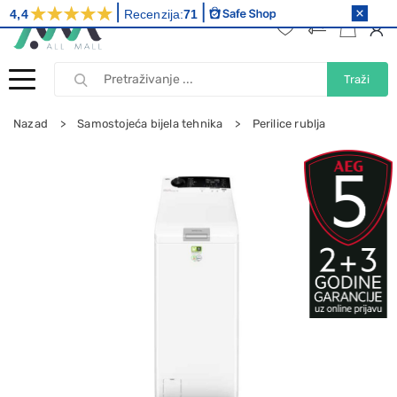
4,4
Recenzija:
71
Traži
Nazad
Samostojeća bijela tehnika
Perilice rublja