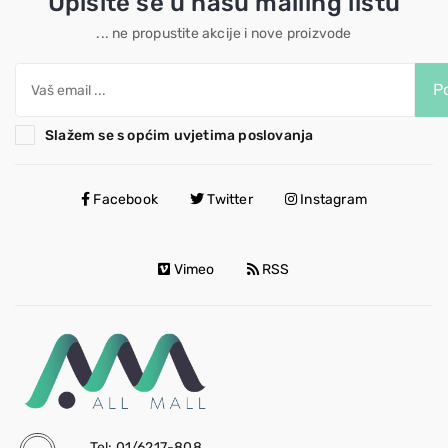
Upišite se u našu mailing listu
... ne propustite akcije i nove proizvode
Po
Slažem se s općim uvjetima poslovanja
Facebook
Twitter
Instagram
Vimeo
RSS
Tel: 01/6217-808