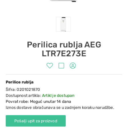
Perilica rublja AEG
LTR7E273E
Perilice rublja
Šifra:
0201021870
Dostupnost artikla:
Artikl je dostupan
Povrat robe: Moguć unutar 14 dana
Iznos dostave obračunava se u zadnjem koraku narudžbe.
Pošalji upit za proizvod