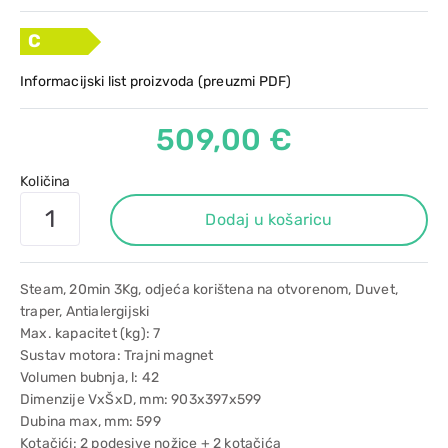
C
Informacijski list proizvoda (preuzmi PDF)
509,00 €
Količina
Dodaj u košaricu
Steam, 20min 3Kg, odjeća korištena na otvorenom, Duvet,
traper, Antialergijski
Max. kapacitet (kg): 7
Sustav motora: Trajni magnet
Volumen bubnja, l: 42
Dimenzije VxŠxD, mm: 903x397x599
Dubina max, mm: 599
Kotačići: 2 podesive nožice + 2 kotačića