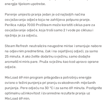
energije tijekom upotrebe.
Parenje umjesto pranja jedan je od najboljih načina
osvježavanja odjeće koja ne zahtijeva potpuno pranje.
Perilica rublja 7000 ProSteam može koristiti ciklus pare za
osvježavanje odjeće, koja troši samo 2 l vode po ciklusu i
nježnija je za odjeću.
Steam Refresh neutralizira neugodne mirise i smanjuje nabore
na odjevnim predmetima, čak i na osjetljivoj odjeći, za samo
25 minuta. A ako želite dodatnu svježinu, samo dodajte
aromatični miris pare. Pruža svježinu kao kod upravo oprane
odjeće.
MixLoad 69 min program prilagođava potrošnju energije
ovisno o težini punjenja pri pranju svakodnevnih miješanih
punjenja. Pere odjeću na 30 °C i za samo 69 minuta. Postignite
optimalnu učinkovitost i izvanredne rezultate pranja uz
MixLoad 69 min.