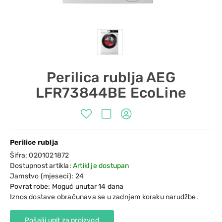
Perilica rublja AEG
LFR73844BE EcoLine
Perilice rublja
Šifra:
0201021872
Dostupnost artikla:
Artikl je dostupan
Jamstvo (mjeseci):
24
Povrat robe: Moguć unutar 14 dana
Iznos dostave obračunava se u zadnjem koraku narudžbe.
Pošalji upit za proizvod