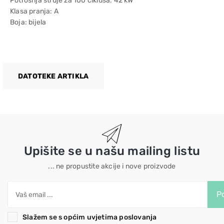
Potrošnja struje za 100 ciklusa: 42 kW
Klasa pranja: A
Boja: bijela
DATOTEKE ARTIKLA
Upišite se u našu mailing listu
... ne propustite akcije i nove proizvode
Po
Slažem se s općim uvjetima poslovanja