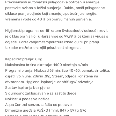
PreciseWash automatski prilagođava potrošnju energije i
postavke ovisno o težini punjenja. Dakle, jamči prilagođene
cikluse pranja odjeće koji smanjuju potrošnju energije,
vremena i vode do 40 % pri pranju manjih punjenja.
Higijenski program s certifikatom Swissatest visokoučinkovit
je ciklus pranja koji uklanja više od 99,99 % bakterija i virusa s
odjeće. Održavanjem temperature iznad 60 °C pri pranju
također možete smanjiti prisutnost alergena.
Kapacitet pranja: 8 kg
Maksimalna brzina okretaja: 1400 okretaja o/min
Programi pranja: MixLoad 69min, Eco 40-60, pamuk, sintetika,
osjetljivo, vuna, 20min 3Kg, Steam, odjeća korištena na
otvorenom, Hygiene, ispiranje, centrifuga/ odvodnja
Sustav ispiranja bez pjene
Sigurnosno zaključavanje za zaštitu djece
Nožice: 4 podesive nožice
Aqua Control senzor, zaštita od poplave
Dimenzije uređaja VxŠxD (mm): 847 x 597 x 576