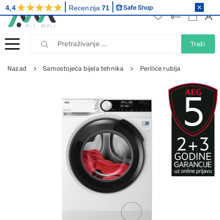
4,4
Recenzija:
71
Traži
Nazad
Samostojeća bijela tehnika
Perilice rublja