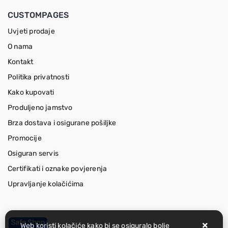
CUSTOMPAGES
Uvjeti prodaje
O nama
Kontakt
Politika privatnosti
Kako kupovati
Produljeno jamstvo
Brza dostava i osigurane pošiljke
Promocije
Osiguran servis
Certifikati i oznake povjerenja
Upravljanje kolačićima
Web koristi kolačiće kako bi se osiguralo bolje