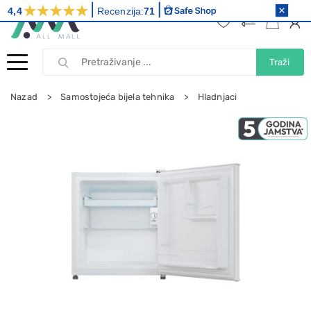
4,4
Recenzija:
71
Traži
Nazad
Samostojeća bijela tehnika
Hladnjaci