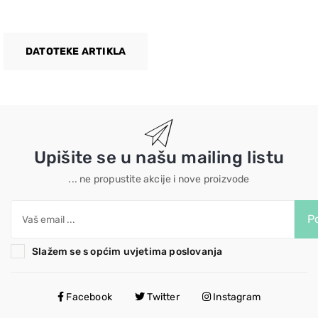
DATOTEKE ARTIKLA
Upišite se u našu mailing listu
... ne propustite akcije i nove proizvode
Po
Slažem se s općim uvjetima poslovanja
Facebook
Twitter
Instagram