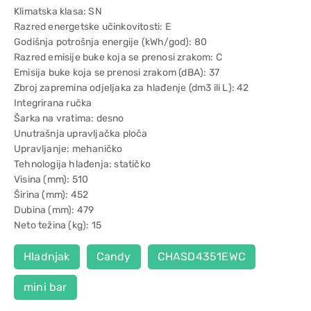
Klimatska klasa: SN
Razred energetske učinkovitosti: E
Godišnja potrošnja energije (kWh/god): 80
Razred emisije buke koja se prenosi zrakom: C
Emisija buke koja se prenosi zrakom (dBA): 37
Zbroj zapremina odjeljaka za hlađenje (dm3 ili L): 42
Integrirana ručka
Šarka na vratima: desno
Unutrašnja upravljačka ploča
Upravljanje: mehaničko
Tehnologija hlađenja: statičko
Visina (mm): 510
Širina (mm): 452
Dubina (mm): 479
Neto težina (kg): 15
Hladnjak
Candy
CHASD4351EWC
mini bar