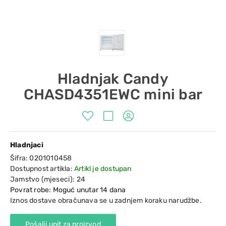
Hladnjak Candy
CHASD4351EWC mini bar
Hladnjaci
Šifra:
0201010458
Dostupnost artikla:
Artikl je dostupan
Jamstvo (mjeseci):
24
Povrat robe: Moguć unutar 14 dana
Iznos dostave obračunava se u zadnjem koraku narudžbe.
Pošalji upit za proizvod