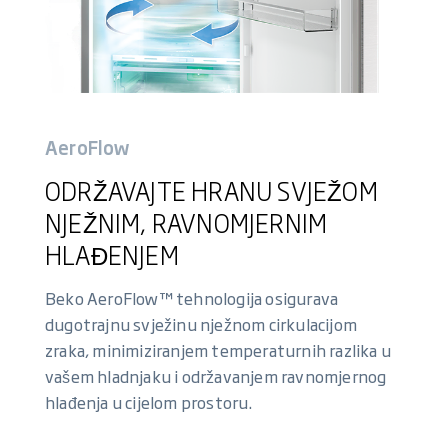
AeroFlow
ODRŽAVAJTE HRANU SVJEŽOM
NJEŽNIM, RAVNOMJERNIM
HLAĐENJEM
Beko AeroFlow™ tehnologija osigurava
dugotrajnu svježinu nježnom cirkulacijom
zraka, minimiziranjem temperaturnih razlika u
vašem hladnjaku i održavanjem ravnomjernog
hlađenja u cijelom prostoru.