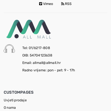
Vimeo
RSS
Tel: 01/6217-808
OIB: 54704123638
Email: allmall@allmall.hr
Radno vrijeme: pon - pet: 9 - 17h
CUSTOMPAGES
Uvjeti prodaje
O nama