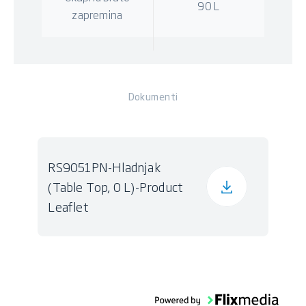
90 L
zapremina
Dokumenti
RS9051PN-Hladnjak
(Table Top, 0 L)-Product
Leaflet