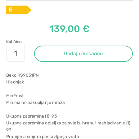
E
139,00 €
Količina
Dodaj u košaricu
Beko RS9051PN
Hladnjak
MinFrost
Minimalno nakupljanje mraza
Ukupna zapremina (l): 93
Ukupna zapremina odjeljka za svježu hranu i rashlađivanje (l):
93
Promjena smjera postavljanja vrata