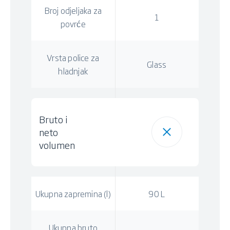
Broj odjeljaka za
1
povrće
Vrsta police za
Glass
hladnjak
Bruto i
neto
volumen
Ukupna zapremina (l)
90 L
Ukupna bruto