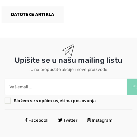
DATOTEKE ARTIKLA
Upišite se u našu mailing listu
... ne propustite akcije i nove proizvode
Po
Slažem se s općim uvjetima poslovanja
Facebook
Twitter
Instagram