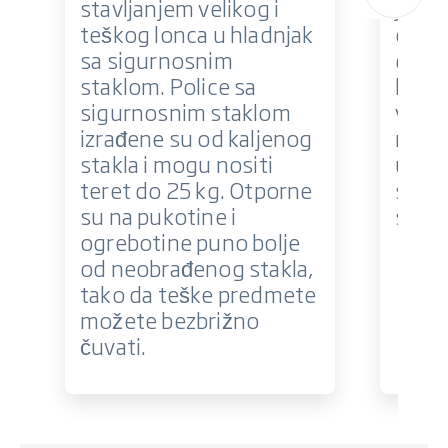
stavljanjem velikog i
je na
teškog lonca u hladnjak
okoli
sa sigurnosnim
dizaj
staklom. Police sa
budu
sigurnosnim staklom
viso
izrađene su od kaljenog
rješe
stakla i mogu nositi
u hla
teret do 25 kg. Otporne
smanj
su na pukotine i
stakl
ogrebotine puno bolje
od neobrađenog stakla,
tako da teške predmete
možete bezbrižno
čuvati.