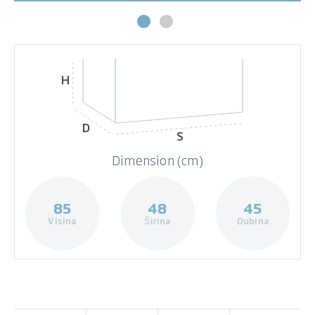
H
D
S
Dimension (cm)
85
48
45
Visina
Širina
Dubina