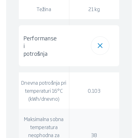
Težina
21 kg
Performanse
i
potrošnja
Dnevna potrošnja pri
temperaturi 16°C
0.103
(kWh/dnevno)
Maksimalna sobna
temperatura
neophodna za
38