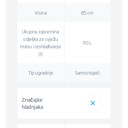
Visina
85 cm
Ukupna zapremina
odjeljka za svježu
90 L
hranu i rashlađivanje
(l)
Tip ugradnje
Samostojeći
Značajke
hladnjaka