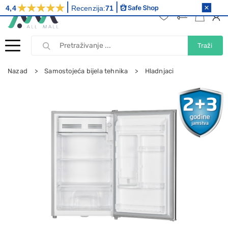
4,4
Recenzija:
71
Traži
Nazad
Samostojeća bijela tehnika
Hladnjaci