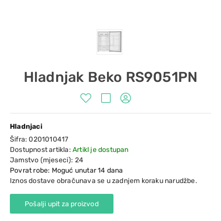
Hladnjak Beko RS9051PN
Hladnjaci
Šifra:
0201010417
Dostupnost artikla:
Artikl je dostupan
Jamstvo (mjeseci):
24
Povrat robe: Moguć unutar 14 dana
Iznos dostave obračunava se u zadnjem koraku narudžbe.
Pošalji upit za proizvod