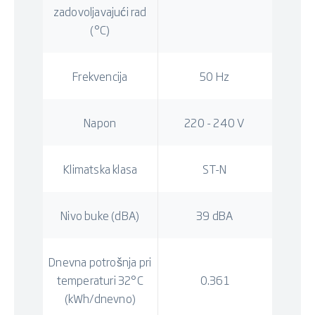
zadovoljavajući rad
(°C)
Frekvencija
50 Hz
Napon
220 - 240 V
Klimatska klasa
ST-N
Nivo buke (dBA)
39 dBA
Dnevna potrošnja pri
temperaturi 32°C
0.361
(kWh/dnevno)