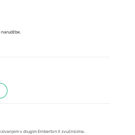
 narudžbe.
ezivanjem s drugim Emberton II zvučnicima.