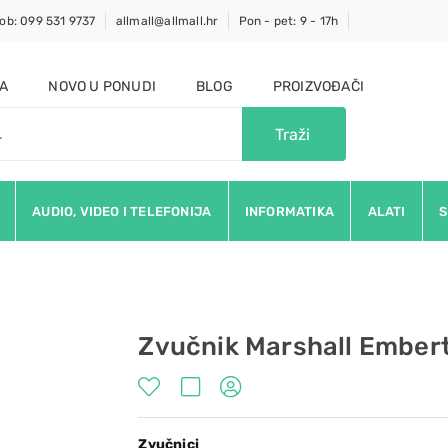
ob: 099 531 9737
allmall@allmall.hr
Pon - pet: 9 - 17h
JA
NOVO U PONUDI
BLOG
PROIZVOĐAČI
Traži
AUDIO, VIDEO I TELEFONIJA
INFORMATIKA
ALATI
S
Zvučnik Marshall Embert
Zvučnici