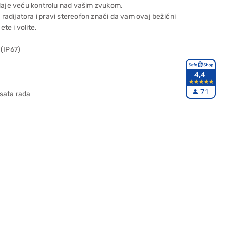
 daje veću kontrolu nad vašim zvukom.
adijatora i pravi stereofon znači da vam ovaj bežični
te i volite.
 (IP67)
4,4
71
sata rada