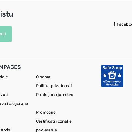
istu
Facebo
lji
MPAGES
odaje
O nama
Politika privatnosti
vati
Produljeno jamstvo
ava i osigurane
Promocije
Certifikati i oznake
servis
povjerenja