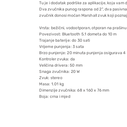
Tu je i dodatak podrške za aplikacije, koja vam
Dva zvučnika punog raspona od 2", dva pasivna r
zvučnik donosi moćan Marshall zvuk koji poznaje
Vrsta: bežični, vodootporan, otporan na prašinu
Povezivost: Bluetooth 5.1 dometa do 10 m
Trajanje baterije: do 30 sati
Vrijeme punjenja: 3 sata
Brzo punjenje: 20 minuta punjenja osigurava 4 
Kontroler zvuka: da
Veličina drivera: 50 mm
Snaga zvučnika: 20 W
Zvuk: stereo
Masa: 1.01 kg
Dimenzije zvučnika: 68 x 160 x 76 mm
Boja: crna i mjed