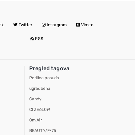
ok
Twitter
Instagram
Vimeo
RSS
Pregled tagova
Perilica posuđa
ugradbena
Candy
CI 3E6L0W
Om Air
BEAUTY/F/75