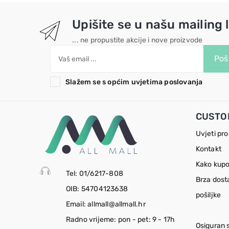
Upišite se u našu mailing l
... ne propustite akcije i nove proizvode
Poša
Slažem se s općim uvjetima poslovanja
CUSTO
Uvjeti pr
Kontakt
Kako kupo
Tel: 01/6217-808
Brza dost
OIB: 54704123638
pošiljke
Email: allmall@allmall.hr
Radno vrijeme: pon - pet: 9 - 17h
Osiguran 