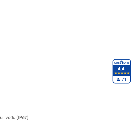
C
4,4
71
u i vodu (IP67)
k