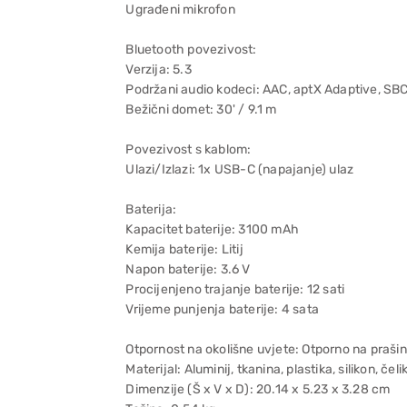
Ugrađeni mikrofon
Bluetooth povezivost:
Verzija: 5.3
Podržani audio kodeci: AAC, aptX Adaptive, SB
Bežični domet: 30' / 9.1 m
Povezivost s kablom:
Ulazi/Izlazi: 1x USB-C (napajanje) ulaz
Baterija:
Kapacitet baterije: 3100 mAh
Kemija baterije: Litij
Napon baterije: 3.6 V
Procijenjeno trajanje baterije: 12 sati
Vrijeme punjenja baterije: 4 sata
Otpornost na okolišne uvjete: Otporno na prašin
Materijal: Aluminij, tkanina, plastika, silikon, čeli
Dimenzije (Š x V x D): 20.14 x 5.23 x 3.28 cm