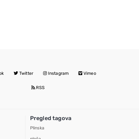
ok
Twitter
Instagram
Vimeo
RSS
Pregled tagova
Plinska
ploča