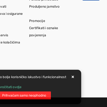
vati
Produljeno jamstvo
ava i osigurane
Promocije
Certifikati i oznake
servis
povjerenja
je kolačićima
lo bolje korisničko iskustvo i funkcionalnost
ročitati ovdje
Prihvaćam samo neophodno