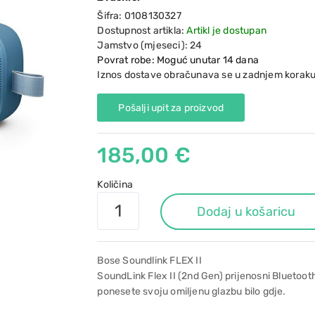
Šifra:
0108130327
Dostupnost artikla:
Artikl je dostupan
Jamstvo (mjeseci):
24
Povrat robe: Moguć unutar 14 dana
Iznos dostave obračunava se u zadnjem koraku
Pošalji upit za proizvod
185,00 €
Količina
Dodaj u košaricu
Bose Soundlink FLEX II
SoundLink Flex II (2nd Gen) prijenosni Blueto
ponesete svoju omiljenu glazbu bilo gdje.