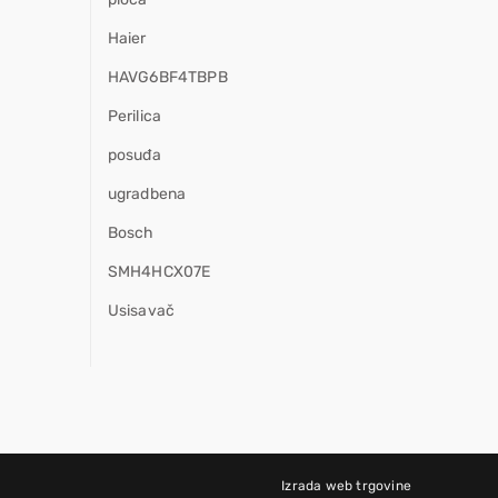
Haier
HAVG6BF4TBPB
Perilica
posuđa
ugradbena
Bosch
SMH4HCX07E
Usisavač
Izrada web trgovine