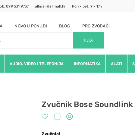
ob: 099 531 9737
allmall@allmall.hr
Pon - pet: 9 - 17h
JA
NOVO U PONUDI
BLOG
PROIZVOĐAČI
Traži
AUDIO, VIDEO I TELEFONIJA
INFORMATIKA
ALATI
S
Zvučnik Bose Soundlink 
Zvučnici