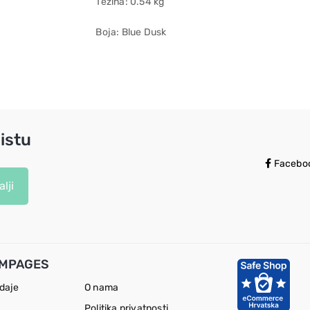
Težina: 0.54 kg
Boja: Blue Dusk
istu
Facebo
lji
MPAGES
odaje
O nama
Politika privatnosti