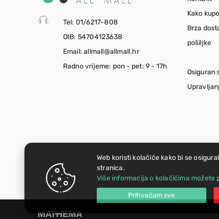
Kako kupo
Tel: 01/6217-808
Brza dost
OIB: 54704123638
pošiljke
Email: allmall@allmall.hr
Radno vrijeme: pon - pet: 9 - 17h
Osiguran 
Upravljan
Web koristi kolačiće kako bi se osigura
stranica.
Više informacija o kolačićima možete p
Prihvaćam sve