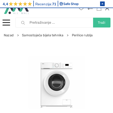
4,4
Recenzija:
71
Traži
Nazad
Samostojeća bijela tehnika
Perilice rublja