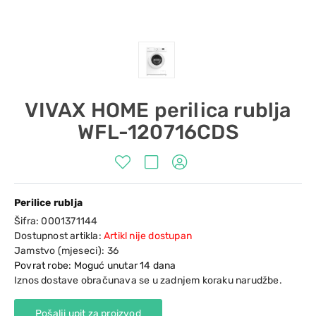
VIVAX HOME perilica rublja
WFL-120716CDS
Perilice rublja
Šifra:
0001371144
Dostupnost artikla:
Artikl nije dostupan
Jamstvo (mjeseci):
36
Povrat robe: Moguć unutar 14 dana
Iznos dostave obračunava se u zadnjem koraku narudžbe.
Pošalji upit za proizvod