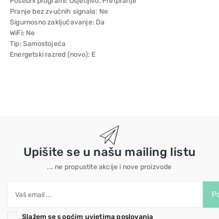
Posebni programi: Osjetljivo, Pretpranje
Pranje bez zvučnih signala: Ne
Sigurnosno zaključavanje: Da
WiFi: Ne
Tip: Samostojeća
Energetski razred (novo): E
Upišite se u našu mailing listu
... ne propustite akcije i nove proizvode
Po
Slažem se s općim uvjetima poslovanja