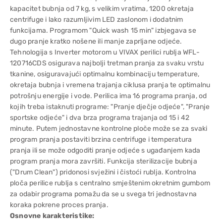
kapacitet bubnja od 7 kg, s velikim vratima, 1200 okretaja
centrifuge i lako razumljivim LED zaslonom i dodatnim
funkcijama. Programom "Quick wash 15 min" izbjegava se
dugo pranje kratko nošene ili manje zaprljane odjeće.
Tehnologija s Inverter motorom u VIVAX perilici rublja WFL-
120716CDS osigurava najbolji tretman pranja za svaku vrstu
tkanine, osiguravajući optimalnu kombinaciju temperature,
okretaja bubnja i vremena trajanja ciklusa pranja te optimalnu
potrošnju energije i vode. Perilica ima 16 programa pranja, od
kojih treba istaknuti programe: "Pranje dječje odjeće", "Pranje
sportske odjeće" i dva brza programa trajanja od 15 i 42
minute. Putem jednostavne kontrolne ploče može se za svaki
program pranja postaviti brzina centrifuge i temperatura
pranja ili se može odgoditi pranje odjeće s ugađanjem kada
program pranja mora završiti. Funkcija sterilizacije bubnja
("Drum Clean") pridonosi svježini i čistoći rublja. Kontrolna
ploča perilice rublja s centralno smještenim okretnim gumbom
za odabir programa pomažu da se u svega tri jednostavna
koraka pokrene proces pranja.
Osnovne karakteristike: