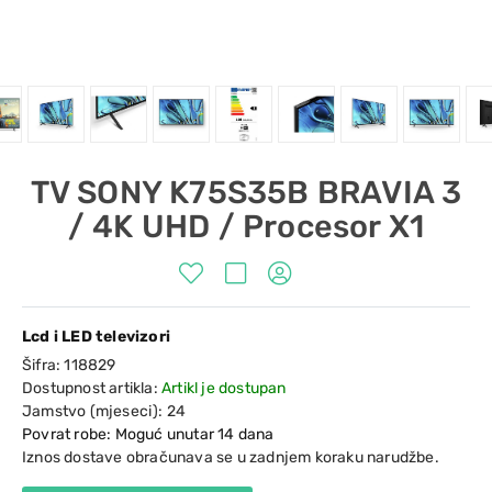
TV SONY K75S35B BRAVIA 3
/ 4K UHD / Procesor X1
Lcd i LED televizori
Šifra:
118829
Dostupnost artikla:
Artikl je dostupan
Jamstvo (mjeseci):
24
Povrat robe: Moguć unutar 14 dana
Iznos dostave obračunava se u zadnjem koraku narudžbe.