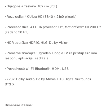
• Dijagonala zaslona: 189 cm (75˝)
• Rezolucija: 4K Ultra HD (3840 x 2160 piksela)
• Procesor slike: 4K HDR procesor X1™, Motionflow™ XR 200 Hz
(zadano 50 Hz)
• HDR podrška: HDR10, HLG, Dolby Vision
• Pametne značajke: Ugrađeni Google TV za pristup širokom
rasponu aplikacija i sadržaja
• Povezivost: Wi-Fi, Bluetooth, HDMI, USB
• Zvuk: Dolby Audio, Dolby Atmos, DTS Digital Surround i
DTS:X
Dimenzije i težina: