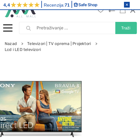
4,4
Recenzija:
71
Traži
Nazad
Televizori | TV oprema | Projektori
Lcd i LED televizori