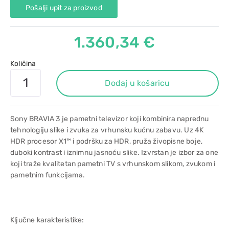
Pošalji upit za proizvod
1.360,34 €
Količina
Dodaj u košaricu
Sony BRAVIA 3 je pametni televizor koji kombinira naprednu
tehnologiju slike i zvuka za vrhunsku kućnu zabavu. Uz 4K
HDR procesor X1™ i podršku za HDR, pruža živopisne boje,
duboki kontrast i iznimnu jasnoću slike. Izvrstan je izbor za one
koji traže kvalitetan pametni TV s vrhunskom slikom, zvukom i
pametnim funkcijama.
Ključne karakteristike: