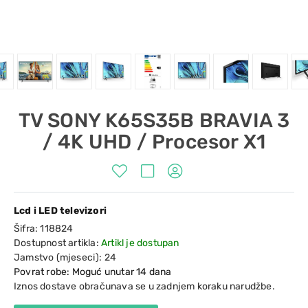
TV SONY K65S35B BRAVIA 3
/ 4K UHD / Procesor X1
Lcd i LED televizori
Šifra:
118824
Dostupnost artikla:
Artikl je dostupan
Jamstvo (mjeseci):
24
Povrat robe: Moguć unutar 14 dana
Iznos dostave obračunava se u zadnjem koraku narudžbe.