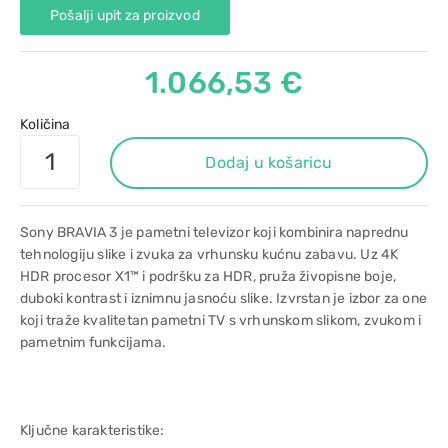
Pošalji upit za proizvod
1.066,53 €
Količina
Dodaj u košaricu
Sony BRAVIA 3 je pametni televizor koji kombinira naprednu
tehnologiju slike i zvuka za vrhunsku kućnu zabavu. Uz 4K
HDR procesor X1™ i podršku za HDR, pruža živopisne boje,
duboki kontrast i iznimnu jasnoću slike. Izvrstan je izbor za one
koji traže kvalitetan pametni TV s vrhunskom slikom, zvukom i
pametnim funkcijama.
Ključne karakteristike: