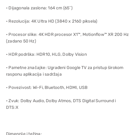
• Dijagonala zaslona: 164 cm (65˝)
• Rezolucija: 4K Ultra HD (3840 x 2160 piksela)
• Procesor slike: 4K HDR procesor X1™, Motionflow™ XR 200 Hz
(zadano 50 Hz)
• HDR podrška: HDR10, HLG, Dolby Vision
• Pametne značajke: Ugrađeni Google TV za pristup širokom
rasponu aplikacija i sadržaja
• Povezivost: Wi-Fi, Bluetooth, HDMI, USB
• Zvuk: Dolby Audio, Dolby Atmos, DTS Digital Surround i
DTS:X
Dimenzije i težina: