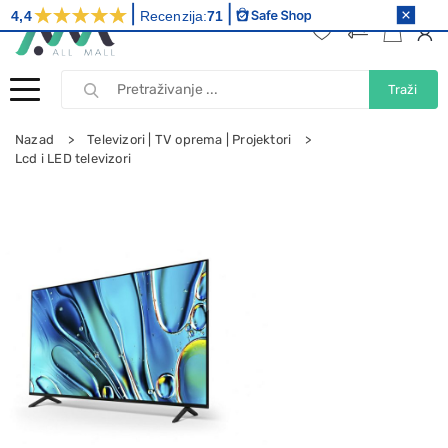
4,4
Recenzija:
71
Traži
Nazad
Televizori | TV oprema | Projektori
Lcd i LED televizori