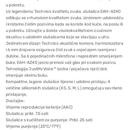
u pokretu.
Uz legendarnu Technics kvalitetu zvuka, slušalice EAH-AZ40
odlikuju se vrhunskom kvalitetom zvuka, iznimnom udobnošću
i kristalno čistim pozivima kada se koriste kod kuće, na poslu ili
u pokretu. Uživajte u doista visokokvalitetnom zvučnom
iskustvu s udobnim slušalicama koje se stavljaju u uho.
Jedinstveni dizajn Technics akustične komore, harmonizatora
i 6 mm drajvera osigurava čist zvuk s osjećajem razmjera i
dubine. Sa 6 pojedinačnih mikrofona i naprednim smanjenjem
buke, EAH-AZ40 jasno prenosi vaš glas pri svakom pozivu;
Tehnologija JustMyVoice™ izolira i pojačava riječi dok
smanjuje okolnu buku.
Kompaktne, lagane slušalice tijesno i udobno pristaju; 4
veličine silikonskih slušalica (XS, S, M, L) omogućuju savršeno
pristajanje.
Značajke:
Vrijeme reprodukcije baterije (AAC)
Slušalica: pribl. 7,5 sati
Slušalice s kućištem za punjenje: Pribl. 25 sati
Vrijeme punjenja (25°C/77°F)