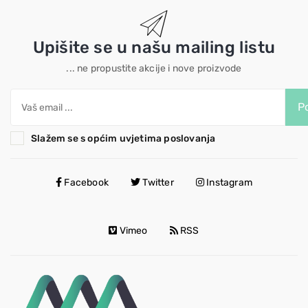
Upišite se u našu mailing listu
... ne propustite akcije i nove proizvode
Po
Slažem se s općim uvjetima poslovanja
Facebook
Twitter
Instagram
Vimeo
RSS