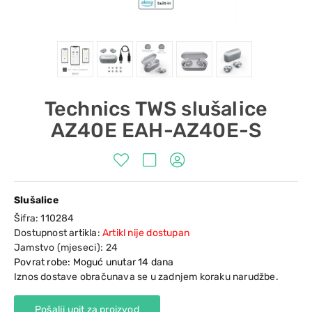
Technics TWS slušalice
AZ40E EAH-AZ40E-S
Slušalice
Šifra:
110284
Dostupnost artikla:
Artikl nije dostupan
Jamstvo (mjeseci):
24
Povrat robe: Moguć unutar 14 dana
Iznos dostave obračunava se u zadnjem koraku narudžbe.
Pošalji upit za proizvod