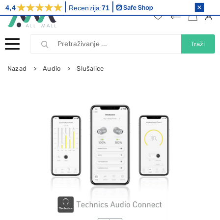
4,4
Recenzija:
71
Traži
Nazad
Audio
Slušalice