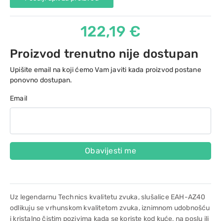
122,19 €
Proizvod trenutno nije dostupan
Upišite email na koji ćemo Vam javiti kada proizvod postane
ponovno dostupan.
Email
Obavijesti me
Uz legendarnu Technics kvalitetu zvuka, slušalice EAH-AZ40
odlikuju se vrhunskom kvalitetom zvuka, iznimnom udobnošću
i kristalno čistim pozivima kada se koriste kod kuće, na poslu ili