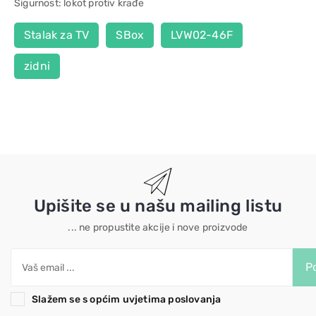
Sigurnost: lokot protiv krađe
Stalak za TV
SBox
LVW02-46F
zidni
Upišite se u našu mailing listu
... ne propustite akcije i nove proizvode
Po
Slažem se s općim uvjetima poslovanja