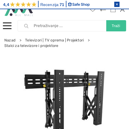
4,4
Recenzija:
71
Traži
Nazad
Televizori | TV oprema | Projektori
Stalci za televizore i projektore