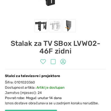
Stalak za TV SBox LVW02-
46F zidni
Stalci za televizore i projektore
Šifra:
0101020360
Dostupnost artikla:
Artikl je dostupan
Jamstvo (mjeseci):
24
Povrat robe: Moguć unutar 14 dana
Iznos dostave obračunava se u zadnjem koraku narudžbe.