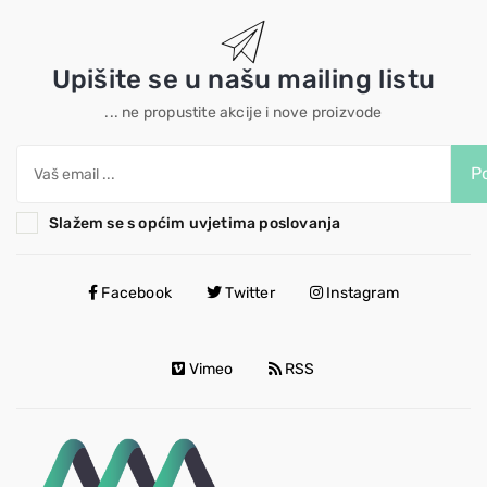
Upišite se u našu mailing listu
... ne propustite akcije i nove proizvode
Po
Slažem se s općim uvjetima poslovanja
Facebook
Twitter
Instagram
Vimeo
RSS