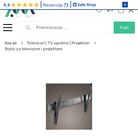
4,4
Recenzija:
71
Traži
Nazad
Televizori | TV oprema | Projektori
Stalci za televizore i projektore