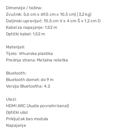
Dimenzije / težina:
Zvučnik: 5,6 cm x 69,5 cm x 10,3 cm) (3,2 kg)
Daljinski upravljač: 10,5 cm V x 4 cm Š x 1,2 cm D
Kabel za napajanje: 1,52 m
Optički kabel: 1,52 m
Materijali:
Tijelo: Vrhunska plastika
Prednja strana: Metalna rešetka
Bluetooth:
Bluetooth domet: do 9 m
Verzija Bluetootha: 4.2
Ulazi:
HDMI ARC (Audio povratni kanal)
Optički ulaz
Priključak bas modula
Napajanje