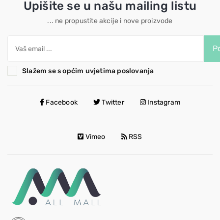
Upišite se u našu mailing listu
... ne propustite akcije i nove proizvode
Po
Slažem se s općim uvjetima poslovanja
Facebook
Twitter
Instagram
Vimeo
RSS