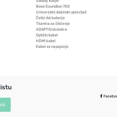
Sadžaj kutije:
Bose Soundbar 700
Univerzalni daljinski upravljač
Četiri AA baterije
Tkanina za čišćenje
ADAPTiQ slušalice
Optički kabel
HDMI kabel
Kabel za napajanje
istu
Facebo
lji