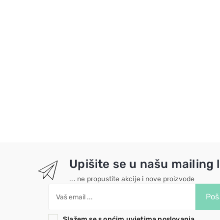
Upišite se u našu mailing l
... ne propustite akcije i nove proizvode
Poša
Slažem se s općim uvjetima poslovanja