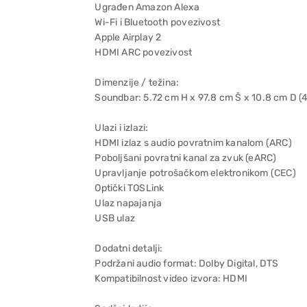
Ugrađen Amazon Alexa
Wi-Fi i Bluetooth povezivost
Apple Airplay 2
HDMI ARC povezivost
Dimenzije / težina:
Soundbar: 5.72 cm H x 97.8 cm Š x 10.8 cm D (4
Ulazi i izlazi:
HDMI izlaz s audio povratnim kanalom (ARC)
Poboljšani povratni kanal za zvuk (eARC)
Upravljanje potrošačkom elektronikom (CEC)
Optički TOSLink
Ulaz napajanja
USB ulaz
Dodatni detalji:
Podržani audio format: Dolby Digital, DTS
Kompatibilnost video izvora: HDMI