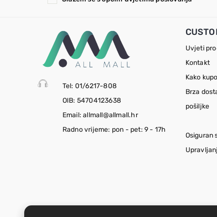
CUSTO
Uvjeti pr
Kontakt
Kako kupo
Tel: 01/6217-808
Brza dost
OIB: 54704123638
pošiljke
Email: allmall@allmall.hr
Radno vrijeme: pon - pet: 9 - 17h
Osiguran 
Upravljan