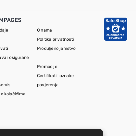
MPAGES
odaje
O nama
Politika privatnosti
vati
Produljeno jamstvo
ava i osigurane
Promocije
Certifikati i oznake
servis
povjerenja
je kolačićima