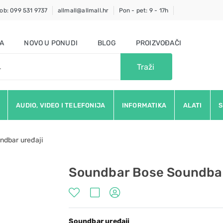
ob: 099 531 9737
allmall@allmall.hr
Pon - pet: 9 - 17h
JA
NOVO U PONUDI
BLOG
PROIZVOĐAČI
Traži
AUDIO, VIDEO I TELEFONIJA
INFORMATIKA
ALATI
S
ndbar uređaji
Soundbar Bose Soundbar 
Soundbar uređaji