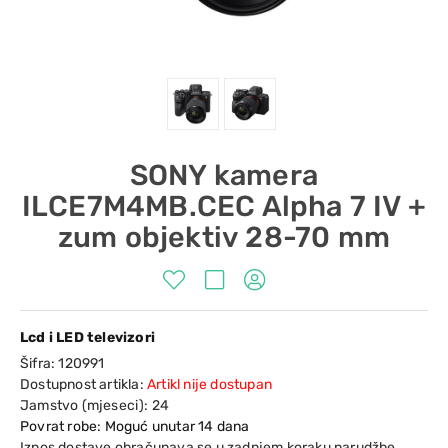
SONY kamera
ILCE7M4MB.CEC Alpha 7 IV +
zum objektiv 28-70 mm
Lcd i LED televizori
Šifra:
120991
Dostupnost artikla:
Artikl nije dostupan
Jamstvo (mjeseci):
24
Povrat robe: Moguć unutar 14 dana
Iznos dostave obračunava se u zadnjem koraku narudžbe.