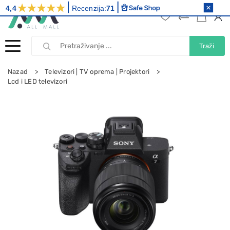
4,4
Recenzija:
71
Traži
Nazad
Televizori | TV oprema | Projektori
Lcd i LED televizori