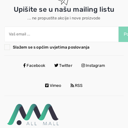
Upišite se u našu mailing listu
... ne propustite akcije i nove proizvode
Po
Slažem se s općim uvjetima poslovanja
Facebook
Twitter
Instagram
Vimeo
RSS