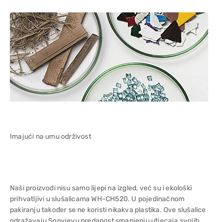
Imajući na umu održivost
Naši proizvodi nisu samo lijepi na izgled, već su i ekološki
prihvatljivi u slušalicama WH-CH520. U pojedinačnom
pakiranju također se ne koristi nikakva plastika. Ove slušalice
odražavaju Sonyjevu predanost smanjenju utjecaja svojih