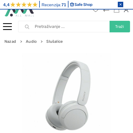
4,4
Recenzija:
71
Traži
Nazad
Audio
Slušalice