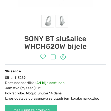
SONY BT slušalice
WHCH520W bijele
Slušalice
Šifra:
113259
Dostupnost artikla:
Artikl je dostupan
Jamstvo (mjeseci):
12
Povrat robe: Moguć unutar 14 dana
Iznos dostave obračunava se u zadnjem koraku narudžbe.
Pošalji upit za proizvod