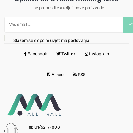
... ne propustite akcije i nove proizvode
Po
Slažem se s općim uvjetima poslovanja
Facebook
Twitter
Instagram
Vimeo
RSS
Tel: 01/6217-808