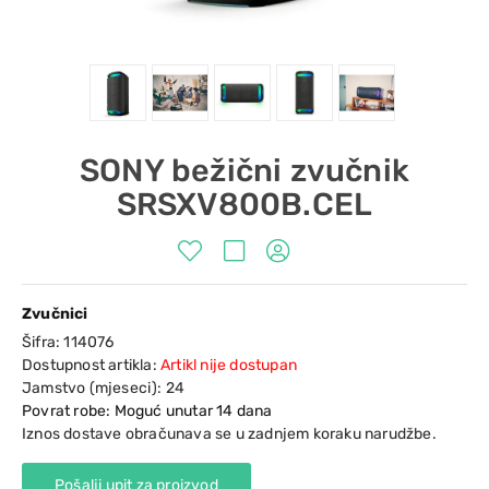
SONY bežični zvučnik
SRSXV800B.CEL
Zvučnici
Šifra:
114076
Dostupnost artikla:
Artikl nije dostupan
Jamstvo (mjeseci):
24
Povrat robe: Moguć unutar 14 dana
Iznos dostave obračunava se u zadnjem koraku narudžbe.
Pošalji upit za proizvod