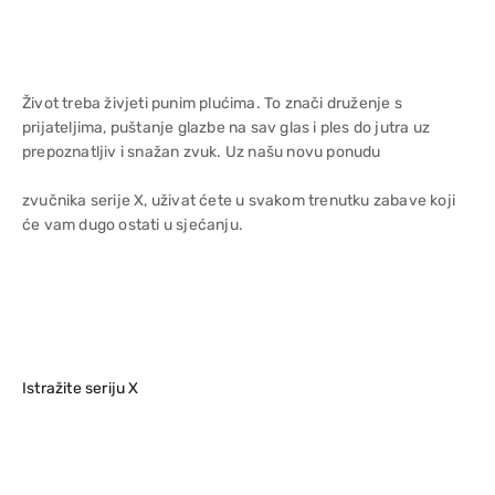
Život treba živjeti punim plućima. To znači druženje s
prijateljima, puštanje glazbe na sav glas i ples do jutra uz
prepoznatljiv i snažan zvuk. Uz našu novu ponudu
zvučnika serije X, uživat ćete u svakom trenutku zabave koji
će vam dugo ostati u sjećanju.
Istražite seriju X