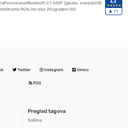
4,4
oćaPovezivanjeBluetooth 2.1 A2DP (glazba, zvanje)USB
aloStražnji RCALine izlaz 2VUgrađeni ISO
71
ok
Twitter
Instagram
Vimeo
RSS
Pregled tagova
Sušilica