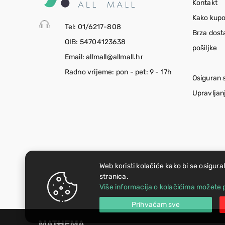
Kontakt
Kako kupo
Tel: 01/6217-808
Brza dost
OIB: 54704123638
pošiljke
Email: allmall@allmall.hr
Radno vrijeme: pon - pet: 9 - 17h
Osiguran 
Upravljan
Web koristi kolačiće kako bi se osigura
stranica.
Više informacija o kolačićima možete p
Prihvaćam sve