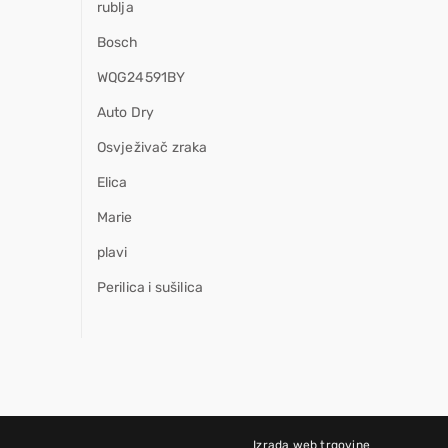
rublja
Bosch
WQG24591BY
Auto Dry
Osvježivač zraka
Elica
Marie
plavi
Perilica i sušilica
Izrada web trgovine