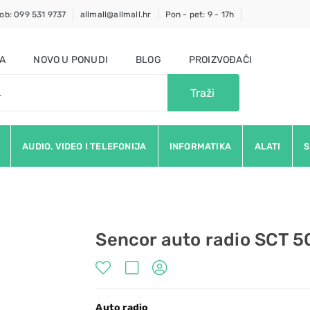
ob: 099 531 9737
allmall@allmall.hr
Pon - pet: 9 - 17h
JA
NOVO U PONUDI
BLOG
PROIZVOĐAČI
Traži
AUDIO, VIDEO I TELEFONIJA
INFORMATIKA
ALATI
S
Sencor auto radio SCT 
Auto radio