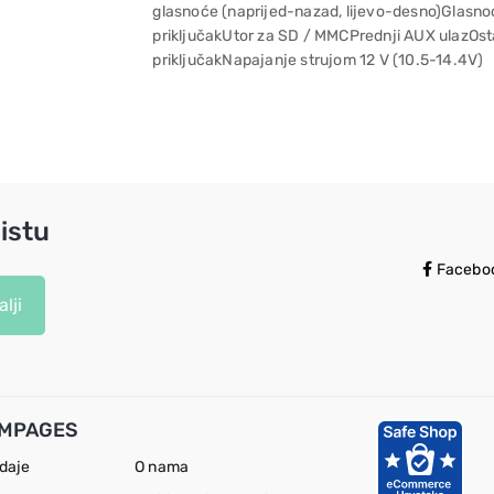
glasnoće (naprijed-nazad, lijevo-desno)Glasn
priključakUtor za SD / MMCPrednji AUX ulazOst
priključakNapajanje strujom 12 V (10.5-14.4V)
istu
Facebo
lji
MPAGES
odaje
O nama