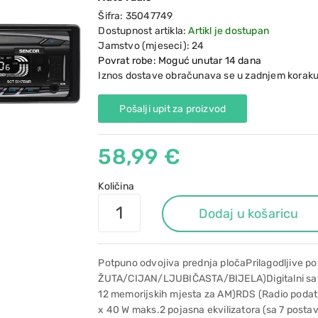
Šifra:
35047749
Dostupnost artikla:
Artikl je dostupan
Jamstvo (mjeseci):
24
Povrat robe: Moguć unutar 14 dana
Iznos dostave obračunava se u zadnjem koraku
Pošalji upit za proizvod
58,99 €
Količina
Dodaj u košaricu
Potpuno odvojiva prednja pločaPrilagodljive p
ŽUTA/CIJAN/LJUBIČASTA/BIJELA)Digitalni satP
12 memorijskih mjesta za AM)RDS (Radio poda
x 40 W maks.2 pojasna ekvilizatora (sa 7 postav