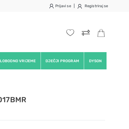
|
Prijavi se
Registriraj se
LOBODNO VRIJEME
DJEČJI PROGRAM
DYSON
5017BMR