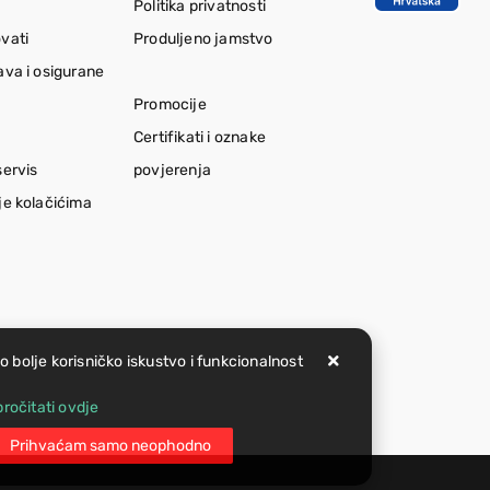
Politika privatnosti
vati
Produljeno jamstvo
ava i osigurane
Promocije
Certifikati i oznake
servis
povjerenja
je kolačićima
lo bolje korisničko iskustvo i funkcionalnost
ročitati ovdje
Prihvaćam samo neophodno