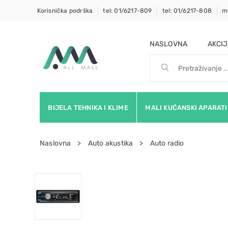
Korisnička podrška
tel: 01/6217-809
tel: 01/6217-808
m
NASLOVNA
AKCI
BIJELA TEHNIKA I KLIME
MALI KUĆANSKI APARATI
Naslovna
Auto akustika
Auto radio