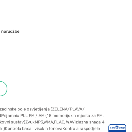
 narudžbe.
ozadinske boje osvjetljenja (ZELENA/PLAVA/
rijamniciPLL FM / AM (18 memorijskih mjesta za FM,
tkovni sustav)ZvukMP3,WMA,FLAC, WAVIzlazna snaga 4
ki)Kontrola basa i visokih tonovaKontrola raspodjele