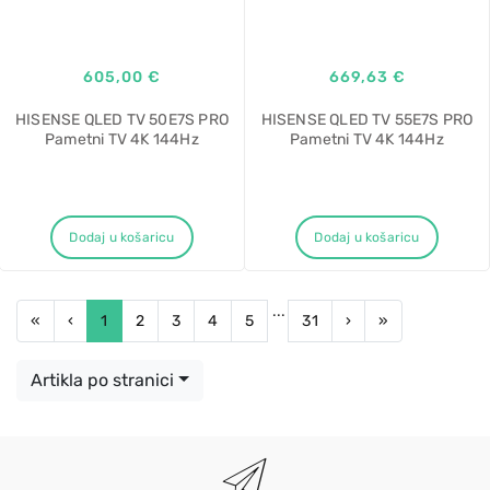
605,00 €
669,63 €
HISENSE QLED TV 50E7S PRO
HISENSE QLED TV 55E7S PRO
Pametni TV 4K 144Hz
Pametni TV 4K 144Hz
Dodaj u košaricu
Dodaj u košaricu
...
First
Previous
Next
Last
«
‹
1
2
3
4
5
31
›
»
Artikla po stranici