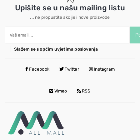
Upišite se u našu mailing listu
... ne propustite akcije i nove proizvode
Po
Slažem se s općim uvjetima poslovanja
Facebook
Twitter
Instagram
Vimeo
RSS