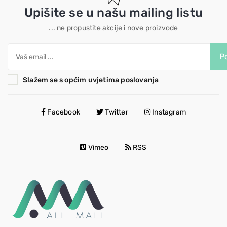
Upišite se u našu mailing listu
... ne propustite akcije i nove proizvode
Po
Slažem se s općim uvjetima poslovanja
Facebook
Twitter
Instagram
Vimeo
RSS