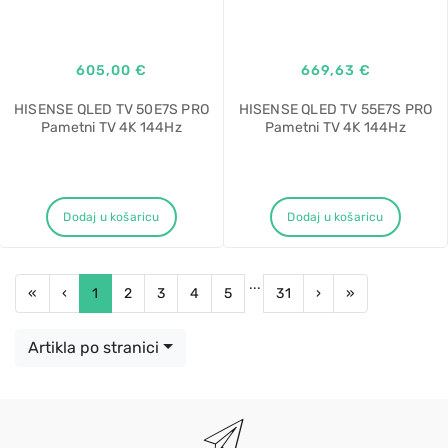
605,00 €
669,63 €
HISENSE QLED TV 50E7S PRO
HISENSE QLED TV 55E7S PRO
Pametni TV 4K 144Hz
Pametni TV 4K 144Hz
Dodaj u košaricu
Dodaj u košaricu
...
First
Previous
Next
Last
«
‹
1
2
3
4
5
31
›
»
Artikla po stranici