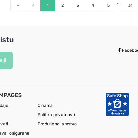
...
First
Previous
«
‹
1
2
3
4
5
31
istu
Facebo
lji
MPAGES
odaje
O nama
Politika privatnosti
vati
Produljeno jamstvo
ava i osigurane