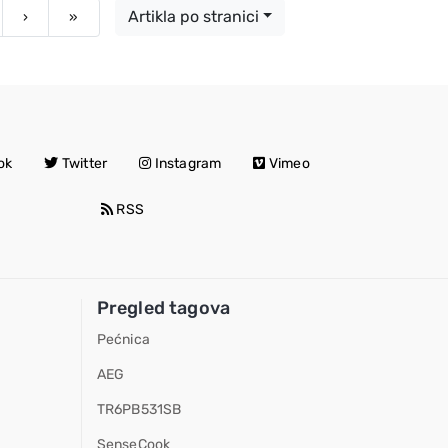
Artikla po stranici
Next
Last
›
»
ok
Twitter
Instagram
Vimeo
RSS
Pregled tagova
Pećnica
AEG
TR6PB531SB
SenseCook