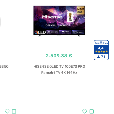
4,4
2.509,38 €
71
43S5Q
HISENSE QLED TV 100E7S PRO
Pametni TV 4K 144Hz