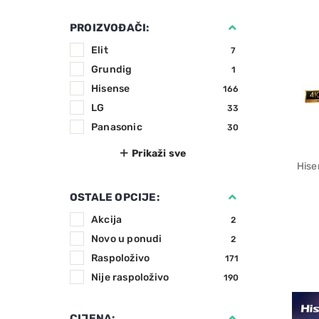
PROIZVOĐAČI:
Elit
7
Grundig
1
Hisense
166
LG
33
Panasonic
30
Hise
OSTALE OPCIJE:
Akcija
2
Novo u ponudi
2
Raspoloživo
171
Nije raspoloživo
190
CIJENA: