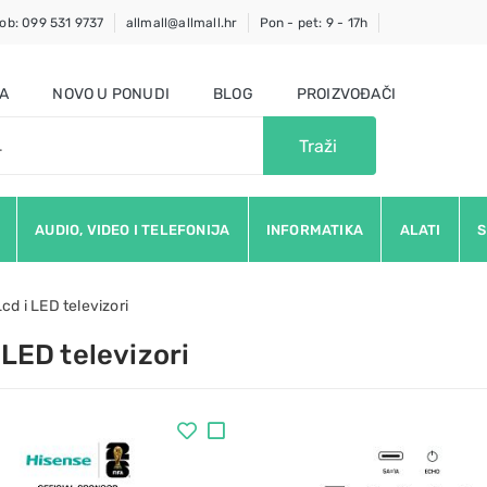
ob: 099 531 9737
allmall@allmall.hr
Pon - pet: 9 - 17h
JA
NOVO U PONUDI
BLOG
PROIZVOĐAČI
Traži
AUDIO, VIDEO I TELEFONIJA
INFORMATIKA
ALATI
S
Lcd i LED televizori
 LED televizori