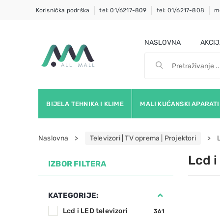
Korisnička podrška
tel: 01/6217-809
tel: 01/6217-808
m
NASLOVNA
AKCI
BIJELA TEHNIKA I KLIME
MALI KUĆANSKI APARATI
Naslovna
Televizori | TV oprema | Projektori
Lcd i
IZBOR FILTERA
KATEGORIJE:
Lcd i LED televizori
361