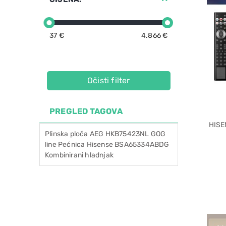
37 €
4.866 €
Očisti filter
PREGLED TAGOVA
HISEN
Plinska
ploča
AEG
HKB75423NL
GOG
line
Pećnica
Hisense
BSA65334ABDG
Kombinirani
hladnjak