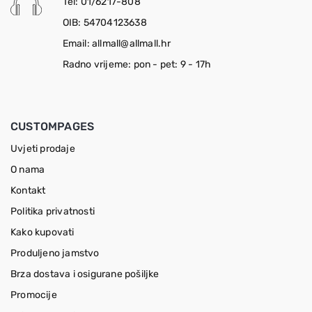
Tel: 01/6217-808
OIB: 54704123638
Email: allmall@allmall.hr
Radno vrijeme: pon - pet: 9 - 17h
CUSTOMPAGES
Uvjeti prodaje
O nama
Kontakt
Politika privatnosti
Kako kupovati
Produljeno jamstvo
Brza dostava i osigurane pošiljke
Promocije