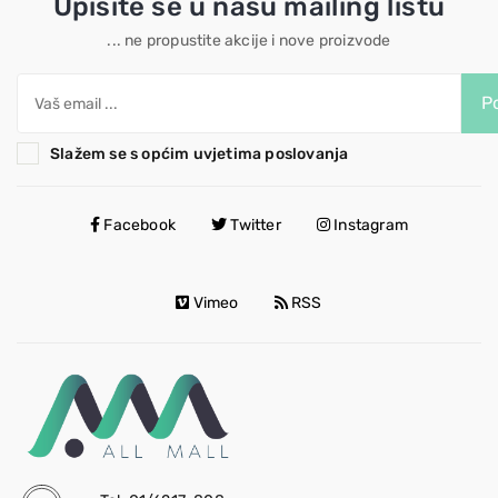
Upišite se u našu mailing listu
... ne propustite akcije i nove proizvode
Po
Slažem se s općim uvjetima poslovanja
Facebook
Twitter
Instagram
Vimeo
RSS