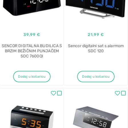
39,99 €
21,99 €
SENCOR DIGITALNA BUDILICA S
Sencor digitalni sat s alarmom
BRZIM BEŽIČNIM PUNJAČEM
SDC 120
SDC 7600QI
Dodaj u košaricu
Dodaj u košaricu