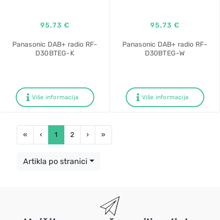
95,73 €
95,73 €
Panasonic DAB+ radio RF-
Panasonic DAB+ radio RF-
D30BTEG-K
D30BTEG-W
Više informacija
Više informacija
First
Previous
Next
Last
«
‹
1
2
›
»
Artikla po stranici