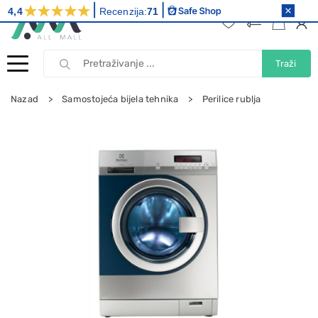
4,4
Recenzija:
71
Traži
Nazad
Samostojeća bijela tehnika
Perilice rublja