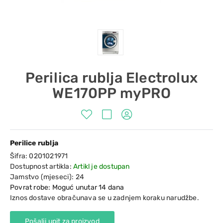
Perilica rublja Electrolux
WE170PP myPRO
Perilice rublja
Šifra:
0201021971
Dostupnost artikla:
Artikl je dostupan
Jamstvo (mjeseci):
24
Povrat robe: Moguć unutar 14 dana
Iznos dostave obračunava se u zadnjem koraku narudžbe.
Pošalji upit za proizvod