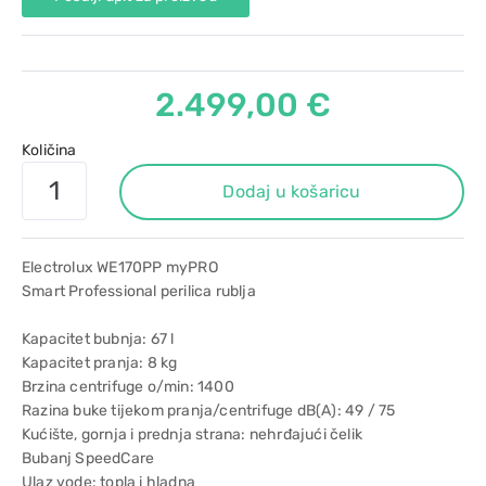
2.499,00 €
Količina
Dodaj u košaricu
Electrolux WE170PP myPRO
Smart Professional perilica rublja
Kapacitet bubnja: 67 l
Kapacitet pranja: 8 kg
Brzina centrifuge o/min: 1400
Razina buke tijekom pranja/centrifuge dB(A): 49 / 75
Kućište, gornja i prednja strana: nehrđajući čelik
Bubanj SpeedCare
Ulaz vode: topla i hladna