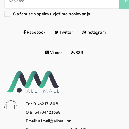
Po
Slažem se s općim uvjetima poslovanja
Facebook
Twitter
Instagram
Vimeo
RSS
Tel: 01/6217-808
OIB: 54704123638
Email: allmall@allmall.hr