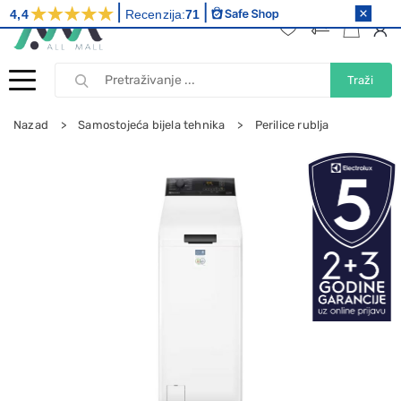
4,4
Recenzija:
71
Traži
Nazad
Samostojeća bijela tehnika
Perilice rublja