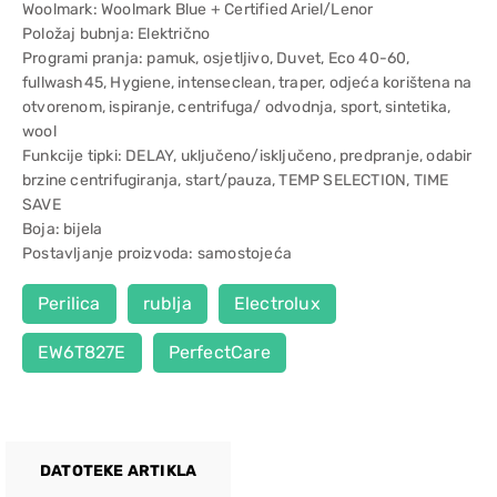
Woolmark: Woolmark Blue + Certified Ariel/Lenor
Položaj bubnja: Električno
Programi pranja: pamuk, osjetljivo, Duvet, Eco 40-60,
fullwash45, Hygiene, intenseclean, traper, odjeća korištena na
otvorenom, ispiranje, centrifuga/ odvodnja, sport, sintetika,
wool
Funkcije tipki: DELAY, uključeno/isključeno, predpranje, odabir
brzine centrifugiranja, start/pauza, TEMP SELECTION, TIME
SAVE
Boja: bijela
Postavljanje proizvoda: samostojeća
Perilica
rublja
Electrolux
EW6T827E
PerfectCare
DATOTEKE ARTIKLA