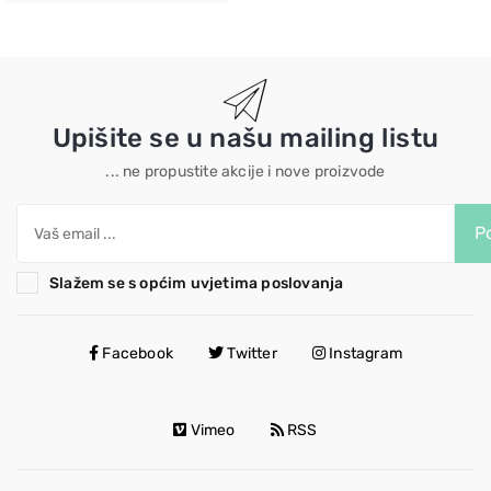
Upišite se u našu mailing listu
... ne propustite akcije i nove proizvode
Po
Slažem se s općim uvjetima poslovanja
Facebook
Twitter
Instagram
Vimeo
RSS