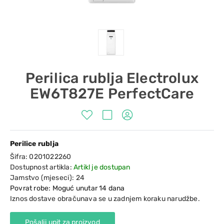
Perilica rublja Electrolux
EW6T827E PerfectCare
Perilice rublja
Šifra:
0201022260
Dostupnost artikla:
Artikl je dostupan
Jamstvo (mjeseci):
24
Povrat robe: Moguć unutar 14 dana
Iznos dostave obračunava se u zadnjem koraku narudžbe.
Pošalji upit za proizvod