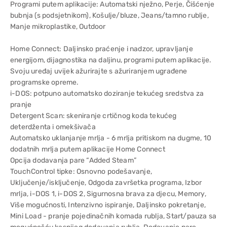
Programi putem aplikacije: Automatski nježno, Perje, Čišćenje
bubnja (s podsjetnikom), Košulje/bluze, Jeans/tamno rublje,
Manje mikroplastike, Outdoor
Home Connect: Daljinsko praćenje i nadzor, upravljanje
energijom, dijagnostika na daljinu, programi putem aplikacije.
Svoju uređaj uvijek ažurirajte s ažuriranjem ugrađene
programske opreme.
i-DOS: potpuno automatsko doziranje tekućeg sredstva za
pranje
Detergent Scan: skeniranje crtičnog koda tekućeg
deterdženta i omekšivača
Automatsko uklanjanje mrlja - 6 mrlja pritiskom na dugme, 10
dodatnih mrlja putem aplikacije Home Connect
Opcija dodavanja pare “Added Steam”
TouchControl tipke: Osnovno podešavanje,
Uključenje/isključenje, Odgoda završetka programa, Izbor
mrlja, i-DOS 1, i-DOS 2, Sigurnosna brava za djecu, Memory,
Više mogućnosti, Intenzivno ispiranje, Daljinsko pokretanje,
Mini Load - pranje pojedinačnih komada rublja, Start/pauza sa