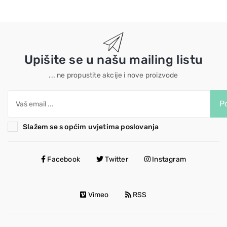
Upišite se u našu mailing listu
... ne propustite akcije i nove proizvode
Po
Slažem se s općim uvjetima poslovanja
Facebook
Twitter
Instagram
Vimeo
RSS