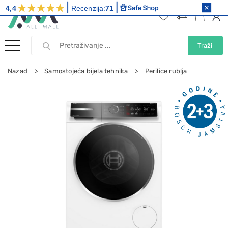
4,4
Recenzija:
71
Traži
Nazad
Samostojeća bijela tehnika
Perilice rublja