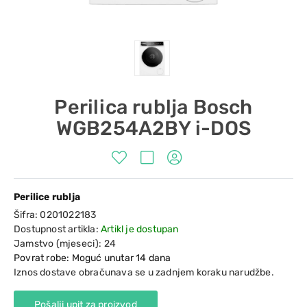
Perilica rublja Bosch
WGB254A2BY i-DOS
Perilice rublja
Šifra:
0201022183
Dostupnost artikla:
Artikl je dostupan
Jamstvo (mjeseci):
24
Povrat robe: Moguć unutar 14 dana
Iznos dostave obračunava se u zadnjem koraku narudžbe.
Pošalji upit za proizvod