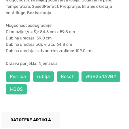
mogućnošću kasnijeg dodavanja rublja, Dodavanje pare,
Temperatura, SpeedPerfect, Pretpranje, Biranje okretaja
centrifuge, Bez ispiranja
Mogućnost podugradnje
Dimenzije (V x Š): 84.5 cm x 59.8 cm
Dubina uređaja: 59.0 cm
Dubina uređaja uklj. vrata: 64.8 cm
Dubina uređaja s otvorenim vratima: 109.0 cm
Država porijekla: Njemačka
Perilica
rublja
Bosch
WGB254A2BY
i-DOS
DATOTEKE ARTIKLA