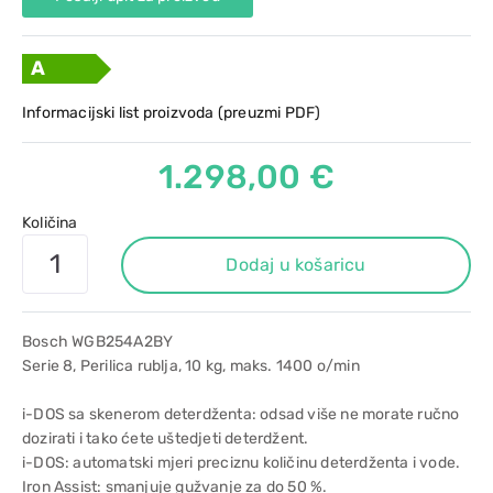
A
Informacijski list proizvoda (preuzmi PDF)
1.298,00 €
Količina
Dodaj u košaricu
Bosch WGB254A2BY
Serie 8, Perilica rublja, 10 kg, maks. 1400 o/min
i-DOS sa skenerom deterdženta: odsad više ne morate ručno
dozirati i tako ćete uštedjeti deterdžent.
i-DOS: automatski mjeri preciznu količinu deterdženta i vode.
Iron Assist: smanjuje gužvanje za do 50 %.