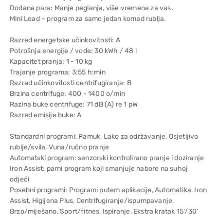
Dodana para: Manje peglanja, više vremena za vas.
Mini Load – program za samo jedan komad rublja.
Razred energetske učinkovitosti: A
Potrošnja energije / vode: 30 kWh / 48 l
Kapacitet pranja: 1 - 10 kg
Trajanje programa: 3:55 h:min
Razred učinkovitosti centrifugiranja: B
Brzina centrifuge: 400 - 1400 o/min
Razina buke centrifuge: 71 dB (A) re 1 pW
Razred emisije buke: A
Standardni programi: Pamuk, Lako za održavanje, Osjetljivo
rublje/svila, Vuna/ručno pranje
Automatski program: senzorski kontrolirano pranje i doziranje
Iron Assist: parni program koji smanjuje nabore na suhoj
odjeći
Posebni programi: Programi putem aplikacije, Automatika, Iron
Assist, Higijena Plus, Centrifugiranje/ispumpavanje,
Brzo/miješano, Sport/fitnes, Ispiranje, Ekstra kratak 15'/30'