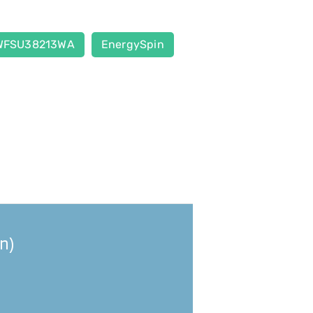
FSU38213WA
EnergySpin
in)