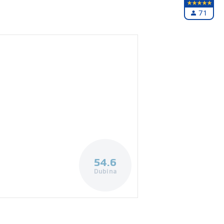
71
54.6
Dubina