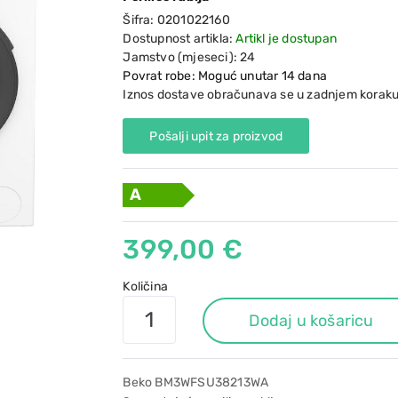
Šifra:
0201022160
Dostupnost artikla:
Artikl je dostupan
Jamstvo (mjeseci):
24
Povrat robe: Moguć unutar 14 dana
Iznos dostave obračunava se u zadnjem koraku
Pošalji upit za proizvod
A
399,00 €
Količina
Dodaj u košaricu
Beko BM3WFSU38213WA