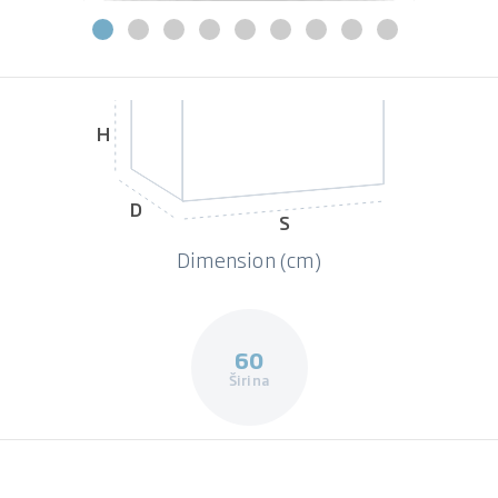
H
D
S
Dimension (cm)
60
Širina