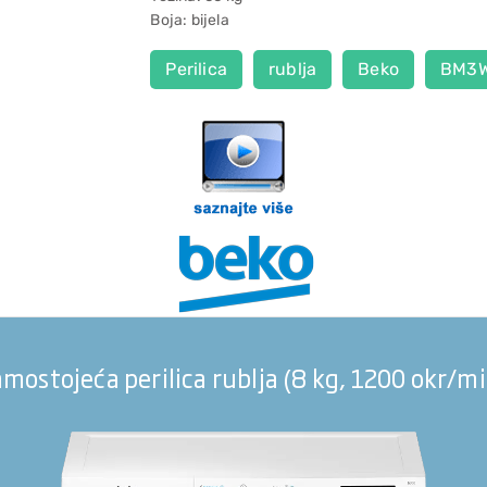
Boja: bijela
Perilica
rublja
Beko
BM3W
mostojeća perilica rublja (8 kg, 1200 okr/m