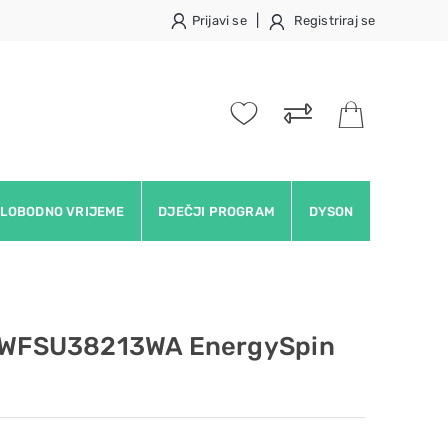
|
Prijavi se
Registriraj se
LOBODNO VRIJEME
DJEČJI PROGRAM
DYSON
M3WFSU38213WA EnergySpin