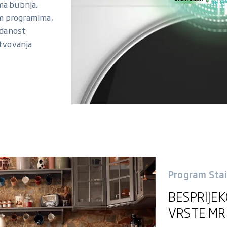
ma bubnja,
im programima,
edanost
rtvovanja
Program Sta
BESPRIJE
VRSTE MR