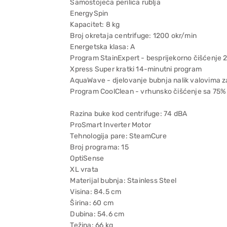
Samostojeća perilica rublja
EnergySpin
Kapacitet: 8 kg
Broj okretaja centrifuge: 1200 okr/min
Energetska klasa: A
Program StainExpert - besprijekorno čišćenje 2
Xpress Super kratki 14-minutni program
AquaWave - djelovanje bubnja nalik valovima za
Program CoolClean - vrhunsko čišćenje sa 75%
Razina buke kod centrifuge: 74 dBA
ProSmart Inverter Motor
Tehnologija pare: SteamCure
Broj programa: 15
OptiSense
XL vrata
Materijal bubnja: Stainless Steel
Visina: 84.5 cm
Širina: 60 cm
Dubina: 54.6 cm
Težina: 66 kg