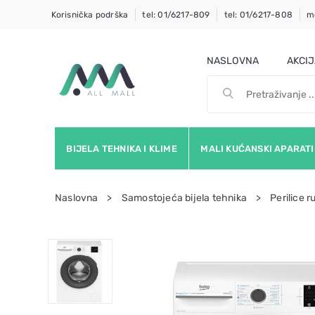
Korisnička podrška
tel: 01/6217-809
tel: 01/6217-808
m
NASLOVNA
AKCI
BIJELA TEHNIKA I KLIME
MALI KUĆANSKI APARATI
Naslovna
Samostojeća bijela tehnika
Perilice r