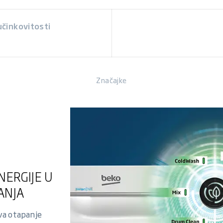
činkovitosti
Značajke
NERGIJE U
ANJA
va otapanje