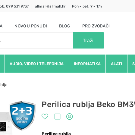
ob: 099 531 9737
allmall@allmall.hr
Pon - pet: 9 - 17h
JA
NOVO U PONUDI
BLOG
PROIZVOĐAČI
Traži
AUDIO, VIDEO I TELEFONIJA
INFORMATIKA
ALATI
S
ublja
Perilica rublja Beko B
Perilice rublja