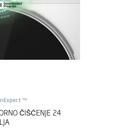
inExpert ™
KORNO ČIŠĆENJE 24
LJA