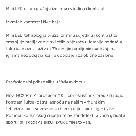
Mini LED diode pružaju iznimnu svjetlinu i kontrast
Izvrstan kontrast i žive boje
Mini LED tehnologija pruža iznimnu svjetlinu i kontrast te
smanjuje prelijevanje svijetlih objekata u tamnija područja,
tako da možete uživati ??u svojim omiljenim sadržajima i
igrama bez odsjaja koji je uobičajen za obične zaslone.
Profesionalni prikaz slika u Vašem domu
Novi HCX Pro AI procesor MK II donosi istinski preciznu boju,
kontrast i ultra-oštru jasnoću na našim vrhunskim
televizorima – savršeno za brzu akciju, sport, igre i više.
Pomoću korisničkog sučelja televizor detektira kada gledate
sport i prilagođava sliku i zvuk umjesto vas.