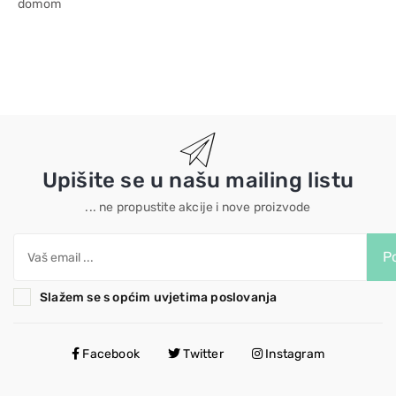
domom
Upišite se u našu mailing listu
... ne propustite akcije i nove proizvode
Po
Slažem se s općim uvjetima poslovanja
Facebook
Twitter
Instagram