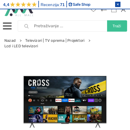
4,4
Recenzija:
71
Traži
Nazad
Televizori | TV oprema | Projektori
Lcd i LED televizori