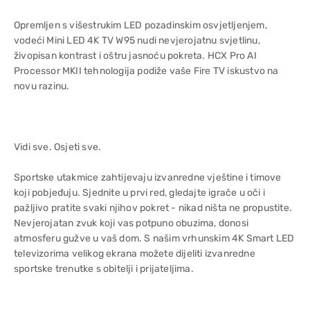
Opremljen s višestrukim LED pozadinskim osvjetljenjem,
vodeći Mini LED 4K TV W95 nudi nevjerojatnu svjetlinu,
živopisan kontrast i oštru jasnoću pokreta. HCX Pro AI
Processor MKII tehnologija podiže vaše Fire TV iskustvo na
novu razinu.
Vidi sve. Osjeti sve.
Sportske utakmice zahtijevaju izvanredne vještine i timove
koji pobjeđuju. Sjednite u prvi red, gledajte igrače u oči i
pažljivo pratite svaki njihov pokret - nikad ništa ne propustite.
Nevjerojatan zvuk koji vas potpuno obuzima, donosi
atmosferu gužve u vaš dom. S našim vrhunskim 4K Smart LED
televizorima velikog ekrana možete dijeliti izvanredne
sportske trenutke s obitelji i prijateljima.