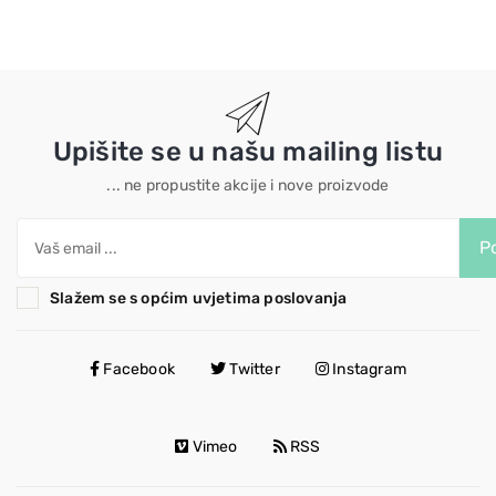
Upišite se u našu mailing listu
... ne propustite akcije i nove proizvode
Po
Slažem se s općim uvjetima poslovanja
Facebook
Twitter
Instagram
Vimeo
RSS