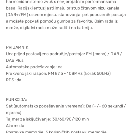
harmoničan stereo zvuk s nevjerojatnim performansama
basa. Radijski entuzijasti imaju pristup čitavom nizu kanala
(DAB+/FM) u svom mjestu stanovanja, pet popularnih postaja
a možete pozvati pomoću gumba za favorite. Osim rada iz
mreže, digitalni radio može raditi i na bateriju.
PRIJAMNIK
Unaprijed postavljeno područje/postaja: FM (mono) / DAB /
DAB Plus
Automatsko podešavanje: da
Frekvencijski raspon: FM 87,5 - 108MHz (korak 50kHz)
RDS: da
FUNKCIJA:
Sat (automatsko podešavanje vremena): Da (+/- 60 sekundi /
mjesec)
Tajmer za isključivanje: 30/60/90/120 min
Alarm: da
Postavka memorije: 5 korisničkih postavki memorije