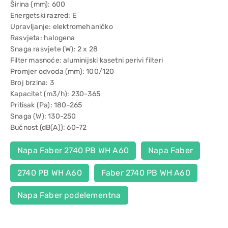
Širina (mm): 600
Energetski razred: E
Upravljanje: elektromehaničko
Rasvjeta: halogena
Snaga rasvjete (W): 2 x 28
Filter masnoće: aluminijski kasetni perivi filteri
Promjer odvoda (mm): 100/120
Broj brzina: 3
Kapacitet (m3/h): 230-365
Pritisak (Pa): 180-265
Snaga (W): 130-250
Bučnost (dB(A)): 60-72
Napa Faber 2740 PB WH A60
Napa Faber
2740 PB WH A60
Faber 2740 PB WH A60
Napa Faber podelementna