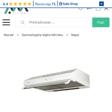
4,4
Recenzija:
71
Traži
Nazad
Samostojeća bijela tehnika
Nape