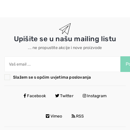
Upišite se u našu mailing listu
... ne propustite akcije i nove proizvode
Po
Slažem se s općim uvjetima poslovanja
Facebook
Twitter
Instagram
Vimeo
RSS