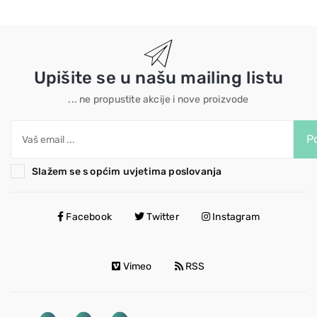
Upišite se u našu mailing listu
... ne propustite akcije i nove proizvode
Po
Slažem se s općim uvjetima poslovanja
Facebook
Twitter
Instagram
Vimeo
RSS