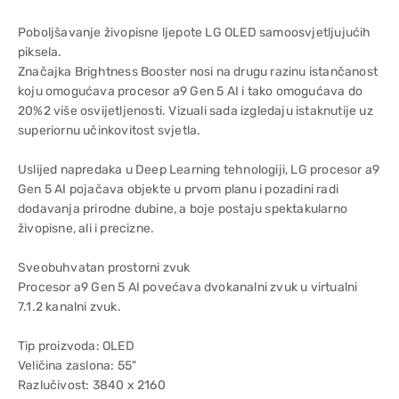
Poboljšavanje živopisne ljepote LG OLED samoosvjetljujućih
piksela.
Značajka Brightness Booster nosi na drugu razinu istančanost
koju omogućava procesor a9 Gen 5 AI i tako omogućava do
20%2 više osvijetljenosti. Vizuali sada izgledaju istaknutije uz
superiornu učinkovitost svjetla.
Uslijed napredaka u Deep Learning tehnologiji, LG procesor a9
Gen 5 AI pojačava objekte u prvom planu i pozadini radi
dodavanja prirodne dubine, a boje postaju spektakularno
živopisne, ali i precizne.
Sveobuhvatan prostorni zvuk
Procesor a9 Gen 5 AI povećava dvokanalni zvuk u virtualni
7.1.2 kanalni zvuk.
Tip proizvoda: OLED
Veličina zaslona: 55"
Razlučivost: 3840 x 2160