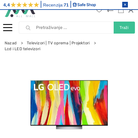
4,4
Recenzija:
71
Traži
Nazad
Televizori | TV oprema | Projektori
Lcd i LED televizori