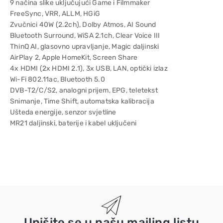
9 načina slike uključujući Game i Filmmaker
FreeSync, VRR, ALLM, HGiG
Zvučnici 40W (2.2ch), Dolby Atmos, AI Sound
Bluetooth Surround, WiSA 2.1ch, Clear Voice III
ThinQ AI, glasovno upravljanje, Magic daljinski
AirPlay 2, Apple HomeKit, Screen Share
4x HDMI (2x HDMI 2.1), 3x USB, LAN, optički izlaz
Wi-Fi 802.11ac, Bluetooth 5.0
DVB-T2/C/S2, analogni prijem, EPG, teletekst
Snimanje, Time Shift, automatska kalibracija
Ušteda energije, senzor svjetline
MR21 daljinski, baterije i kabel uključeni
Upišite se u našu mailing listu