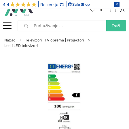
4,4
Recenzija:
71
Traži
Nazad
Televizori | TV oprema | Projektori
Lcd i LED televizori