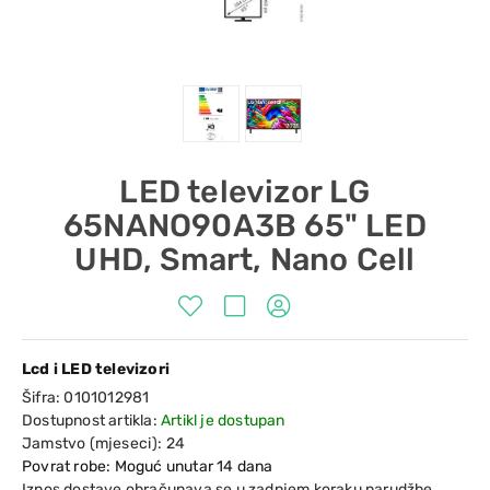
LED televizor LG
65NANO90A3B 65" LED
UHD, Smart, Nano Cell
Lcd i LED televizori
Šifra:
0101012981
Dostupnost artikla:
Artikl je dostupan
Jamstvo (mjeseci):
24
Povrat robe: Moguć unutar 14 dana
Iznos dostave obračunava se u zadnjem koraku narudžbe.