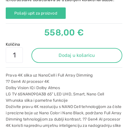
Pošalji upit za proizvod
558,00 €
Količina
Dodaj u košaricu
Prava 4K slika uz NanoCell i Full Array Dimming
?7 Gen4 AI procesor 4K
Dolby Vision IQ i Dolby Atmos
LG TV 65NANO90A3B 65" LED UHD, Smart, Nano Cell
Vrhunska slika i pametne funkcije
Doživite pravu 4K rezoluciju s NANO Cell tehnologijom za čiste
i precizne boje uz Nano Color i Nano Black, podržano Full Array
Dimming tehnologijom za dublji kontrast. ?7 Gen4 AI procesor
4K koristi naprednu umjetnu inteligenciju za nadogradnju slike