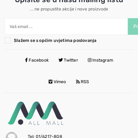
... ne propustite akcije i nove proizvode
Po
Slažem se s općim uvjetima poslovanja
Facebook
Twitter
Instagram
Vimeo
RSS
Tel: 01/6217-808