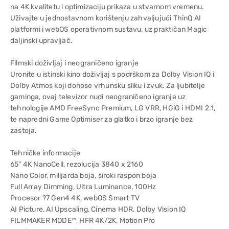
na 4K kvalitetu i optimizaciju prikaza u stvarnom vremenu.
Uživajte u jednostavnom korištenju zahvaljujući ThinQ AI
platformi i webOS operativnom sustavu, uz praktičan Magic
daljinski upravljač.
Filmski doživljaj i neograničeno igranje
Uronite u istinski kino doživljaj s podrškom za Dolby Vision IQ i
Dolby Atmos koji donose vrhunsku sliku i zvuk. Za ljubitelje
gaminga, ovaj televizor nudi neograničeno igranje uz
tehnologije AMD FreeSync Premium, LG VRR, HGiG i HDMI 2.1,
te napredni Game Optimiser za glatko i brzo igranje bez
zastoja.
Tehničke informacije
65" 4K NanoCell, rezolucija 3840 x 2160
Nano Color, milijarda boja, široki raspon boja
Full Array Dimming, Ultra Luminance, 100Hz
Procesor ?7 Gen4 4K, webOS Smart TV
AI Picture, AI Upscaling, Cinema HDR, Dolby Vision IQ
FILMMAKER MODE™, HFR 4K/2K, Motion Pro