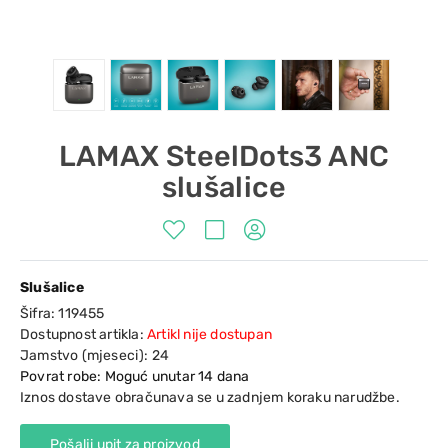
LAMAX SteelDots3 ANC
slušalice
Slušalice
Šifra:
119455
Dostupnost artikla:
Artikl nije dostupan
Jamstvo (mjeseci):
24
Povrat robe: Moguć unutar 14 dana
Iznos dostave obračunava se u zadnjem koraku narudžbe.
Pošalji upit za proizvod