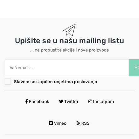
Upišite se u našu mailing listu
... ne propustite akcije i nove proizvode
Po
Slažem se s općim uvjetima poslovanja
Facebook
Twitter
Instagram
Vimeo
RSS