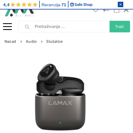
4,4
Recenzija:
71
Traži
Nazad
Audio
Slušalice