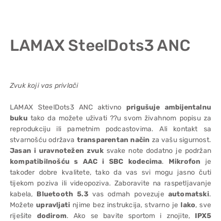
LAMAX SteelDots3 ANC
Zvuk koji vas privlači
LAMAX SteelDots3 ANC aktivno
prigušuje ambijentalnu
buku
tako da možete uživati ??u svom živahnom popisu za
reprodukciju ili pametnim podcastovima. Ali kontakt sa
stvarnošću održava
transparentan način
za vašu sigurnost.
Jasan i uravnotežen zvuk
svake note dodatno je podržan
kompatibilnošću s AAC i SBC kodecima
.
Mikrofon
je
također dobre kvalitete, tako da vas svi mogu jasno čuti
tijekom poziva ili videopoziva. Zaboravite na raspetljavanje
kabela,
Bluetooth 5.3
vas odmah povezuje
automatski
.
Možete
upravljati
njime bez instrukcija, stvarno je
lako
, sve
riješite
dodirom
. Ako se bavite sportom i znojite,
IPX5