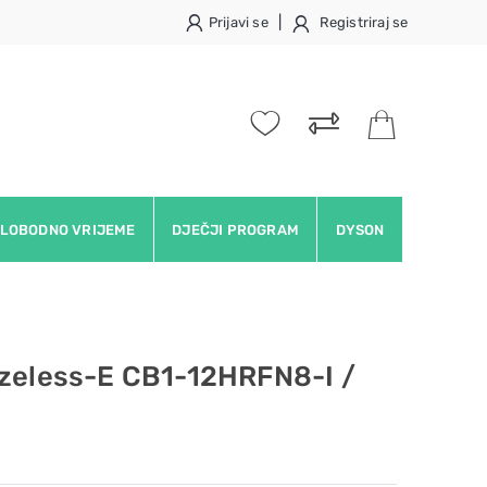
|
Prijavi se
Registriraj se
LOBODNO VRIJEME
DJEČJI PROGRAM
DYSON
ezeless-E CB1-12HRFN8-I /