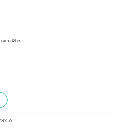
 narudžbe.
HFNX-O