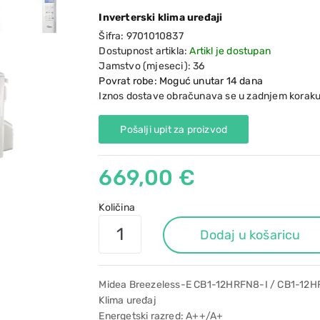
Inverterski klima uređaji
Šifra:
9701010837
Dostupnost artikla:
Artikl je dostupan
Jamstvo (mjeseci):
36
Povrat robe: Moguć unutar 14 dana
Iznos dostave obračunava se u zadnjem koraku
Pošalji upit za proizvod
669,00 €
Količina
Dodaj u košaricu
Midea Breezeless-E CB1-12HRFN8-I / CB1-12
Klima uređaj
Energetski razred: A++/A+