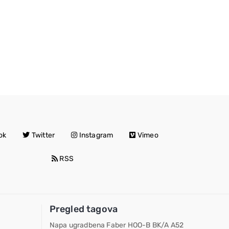
ok
Twitter
Instagram
Vimeo
RSS
Pregled tagova
Napa ugradbena Faber HOO-B BK/A A52