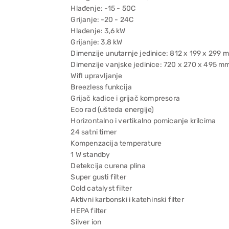
Hlađenje: -15 - 50C
Grijanje: -20 - 24C
Hlađenje: 3,6 kW
Grijanje: 3,8 kW
Dimenzije unutarnje jedinice: 812 x 199 x 299 
Dimenzije vanjske jedinice: 720 x 270 x 495 m
WifI upravljanje
Breezless funkcija
Grijač kadice i grijač kompresora
Eco rad (ušteda energije)
Horizontalno i vertikalno pomicanje krilcima
24 satni timer
Kompenzacija temperature
1 W standby
Detekcija curena plina
Super gusti filter
Cold catalyst filter
Aktivni karbonski i katehinski filter
HEPA filter
Silver ion