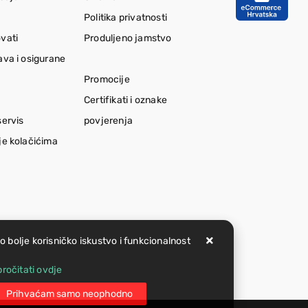
Politika privatnosti
vati
Produljeno jamstvo
ava i osigurane
Promocije
Certifikati i oznake
servis
povjerenja
je kolačićima
lo bolje korisničko iskustvo i funkcionalnost
ročitati ovdje
Prihvaćam samo neophodno