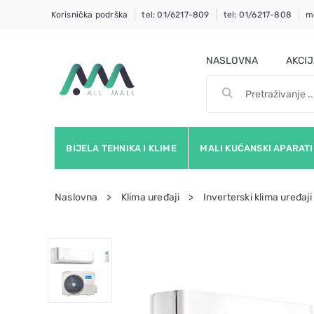
Korisnička podrška
tel: 01/6217-809
tel: 01/6217-808
m
NASLOVNA
AKCI
BIJELA TEHNIKA I KLIME
MALI KUĆANSKI APARATI
Naslovna
Klima uređaji
Inverterski klima uređaji