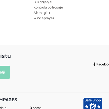
8 C grijanje
Kontrola potrošnje
Air magic+
Wind sprayer
istu
Facebo
lji
MPAGES
odaje
O nama