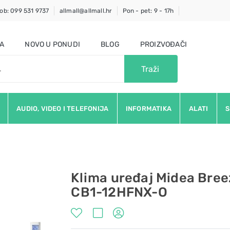
ob: 099 531 9737
allmall@allmall.hr
Pon - pet: 9 - 17h
JA
NOVO U PONUDI
BLOG
PROIZVOĐAČI
Traži
AUDIO, VIDEO I TELEFONIJA
INFORMATIKA
ALATI
S
Klima uređaj Midea Bre
CB1-12HFNX-O