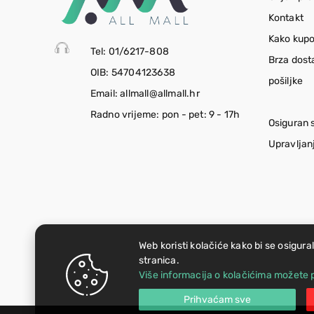
Kontakt
Kako kupo
Tel: 01/6217-808
Brza dost
OIB: 54704123638
pošiljke
Email: allmall@allmall.hr
Radno vrijeme: pon - pet: 9 - 17h
Osiguran 
Upravljan
Web koristi kolačiće kako bi se osigura
stranica.
Više informacija o kolačićima možete p
Prihvaćam sve