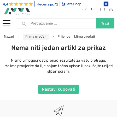
4,4
Recenzija:
71
Traži
Nazad
Klima uređaji
Prijenosni klima uređaji
Nema niti jedan artikl za prikaz
Nismo u mogućnosti pronaći rezultate za vašu pretragu.
Molimo provjerite da li je pojam točno upisan ili pokušajte unijeti
sličan pojam.
Nastavi kupovati