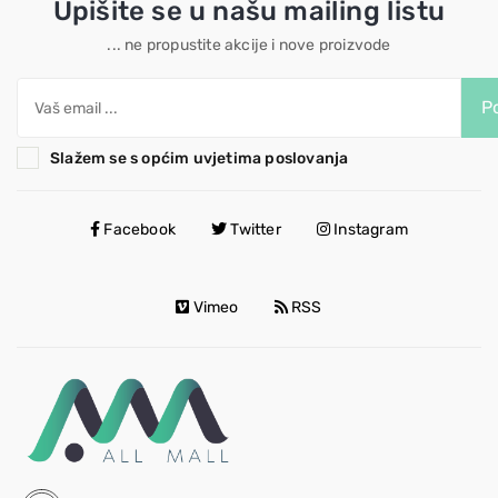
Upišite se u našu mailing listu
... ne propustite akcije i nove proizvode
Po
Slažem se s općim uvjetima poslovanja
Facebook
Twitter
Instagram
Vimeo
RSS