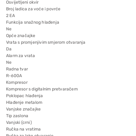
Osvijetljeni okvir
Broj ladica za voće i povrće
2 EA
Funkcija snažnog hlađenja
Ne
Opće značajke
Vrata s promjenjivim smjerom otvaranja
Da
Alarm za vrata
Ne
Radna tvar
R-600A
Kompresor
Kompresor s digitalnim pretvaračem
Poklopac hlađenja
Hlađenje metalom
Vanjske značajke
Tip zaslona
Vanjski (crni)
Ručka na vratima
Ručka za lako otvaranje