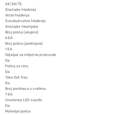
24/54/72
Značajke hlađenja
Vrsta hlađenja
Sveobuhvatno hlađenje
Značajke hladnjaka
Broj polica (ukupno)
6 EA
Broj polica (preklopne)
1 EA
Odjeljak za mliječne proizvode
Da
Polica za vino
Da
Take Out Tray
Da
Broj pretinaca u vratima
7 EA
Unutarnje LED svjetlo
Da
Materijal polica