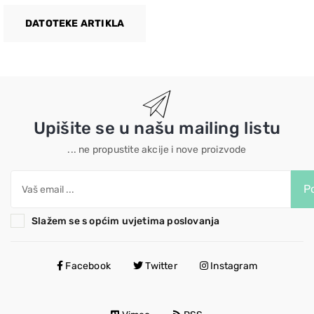
DATOTEKE ARTIKLA
Upišite se u našu mailing listu
... ne propustite akcije i nove proizvode
Po
Slažem se s općim uvjetima poslovanja
Facebook
Twitter
Instagram