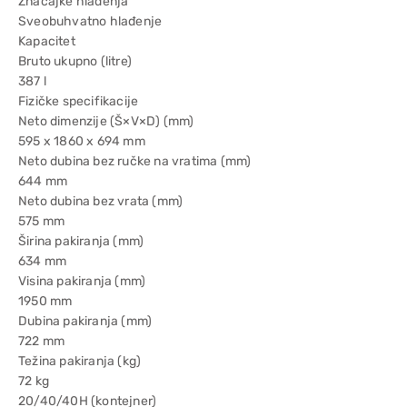
Značajke hlađenja
Sveobuhvatno hlađenje
Kapacitet
Bruto ukupno (litre)
387 l
Fizičke specifikacije
Neto dimenzije (Š×V×D) (mm)
595 x 1860 x 694 mm
Neto dubina bez ručke na vratima (mm)
644 mm
Neto dubina bez vrata (mm)
575 mm
Širina pakiranja (mm)
634 mm
Visina pakiranja (mm)
1950 mm
Dubina pakiranja (mm)
722 mm
Težina pakiranja (kg)
72 kg
20/40/40H (kontejner)