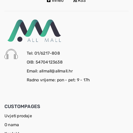
Vimeo
RSS
Tel: 01/6217-808
OIB: 54704123638
Email: allmall@allmall.hr
Radno vrijeme: pon - pet: 9 - 17h
CUSTOMPAGES
Uvjeti prodaje
O nama