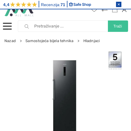
4,4
Recenzija:
71
Traži
Nazad
Samostojeća bijela tehnika
Hladnjaci