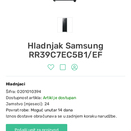
Hladnjak Samsung
RR39C7EC5B1/EF
Hladnjaci
Šifra:
0201010394
Dostupnost artikla:
Artikl je dostupan
Jamstvo (mjeseci):
24
Povrat robe: Moguć unutar 14 dana
Iznos dostave obračunava se u zadnjem koraku narudžbe.
Pošalji upit za proizvod