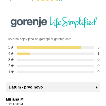
Izvorno objavljeno na gorenju hr.gorenje.com
★
5
5
★
1
4
★
0
3
★
0
2
★
0
1
Datum - prvo novo
Mirjana M.
18/11/2024