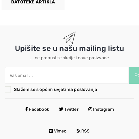
DATOTEKE ARTIKLA
Upišite se u našu mailing listu
... ne propustite akcije i nove proizvode
Po
Slažem se s općim uvjetima poslovanja
Facebook
Twitter
Instagram
Vimeo
RSS