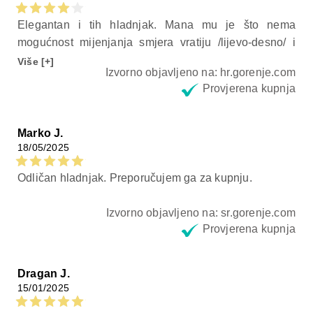
Elegantan i tih hladnjak. Mana mu je što nema
mogućnost mijenjanja smjera vratiju /lijevo-desno/ i
nikako nije za staviti ga u neki kut jer je otklon
Više [+]
Izvorno objavljeno na: hr.gorenje.com
otvaranja vratiju jako mali ako je blizu zida. Preporuka
Provjerena kupnja
da se naljepnica sa kodovima stavi na srednje police,
a ne na dno.
Marko J.
18/05/2025
Odličan hladnjak. Preporučujem ga za kupnju.
Izvorno objavljeno na: sr.gorenje.com
Provjerena kupnja
Dragan J.
15/01/2025