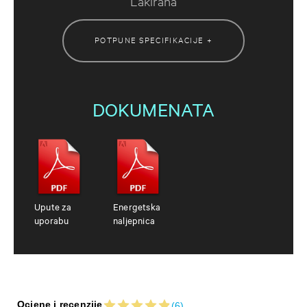
Lakirana
POTPUNE SPECIFIKACIJE +
DOKUMENATA
Upute za
Energetska
uporabu
naljepnica
Ocjene i recenzije
(6)