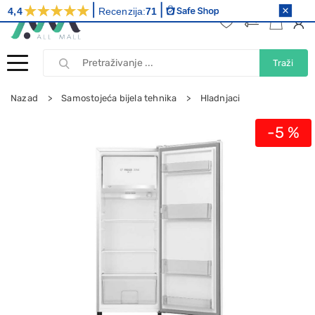
4,4
Recenzija:
71
Traži
Nazad
Samostojeća bijela tehnika
Hladnjaci
-5 %