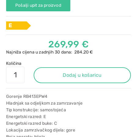
Pošalji upit za proizvod
E
269,99 €
Najniža cijena u zadnjih 30 dana:
284,20 €
Količina
Dodaj u košaricu
Gorenje RB413EPW4
Hladnjak sa odjeljkom za zamrzavanje
Tip konstrukcije: samostojeća
Energetski razred: E
Energetski razred buke: C
Lokacija zamrzivačkog dijela: gore
Boja aparata: bijela