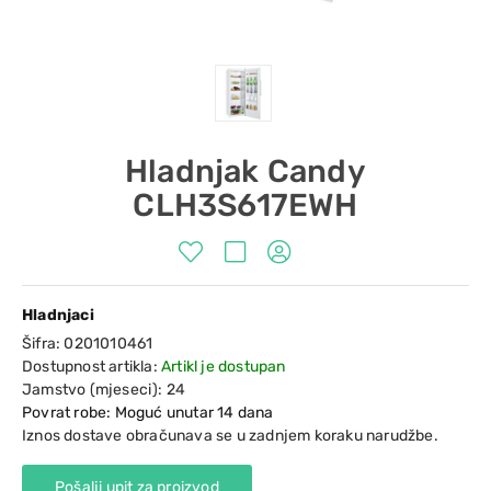
Hladnjak Candy
CLH3S617EWH
Hladnjaci
Šifra:
0201010461
Dostupnost artikla:
Artikl je dostupan
Jamstvo (mjeseci):
24
Povrat robe: Moguć unutar 14 dana
Iznos dostave obračunava se u zadnjem koraku narudžbe.
Pošalji upit za proizvod