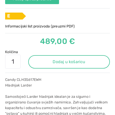
E
Informacijski list proizvoda (preuzmi PDF)
489,00 €
Količina
Dodaj u košaricu
Candy CLH3S617EWH
Hladnjak Larder
Samostojeći Larder hladnjak idealan je za sigurno i
organizirano čuvanje svježih namirnica. Zahvaljujući velikom
kapacitetu i odsustvu zamrzivača, savršen je kao dodatna
"ostava" u kuhinji ili pomoćni hladnjak u većim kućanstvima.