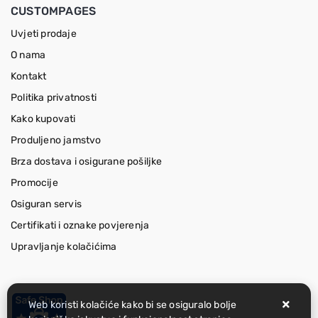
CUSTOMPAGES
Uvjeti prodaje
O nama
Kontakt
Politika privatnosti
Kako kupovati
Produljeno jamstvo
Brza dostava i osigurane pošiljke
Promocije
Osiguran servis
Certifikati i oznake povjerenja
Upravljanje kolačićima
Web koristi kolačiće kako bi se osiguralo bolje