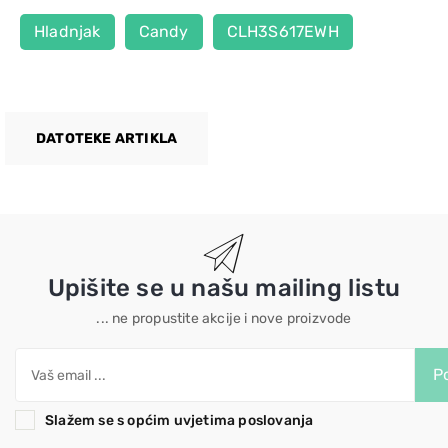
Hladnjak
Candy
CLH3S617EWH
DATOTEKE ARTIKLA
Upišite se u našu mailing listu
... ne propustite akcije i nove proizvode
Po
Slažem se s općim uvjetima poslovanja