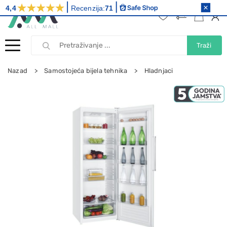
4,4
Recenzija:
71
Traži
Nazad
Samostojeća bijela tehnika
Hladnjaci