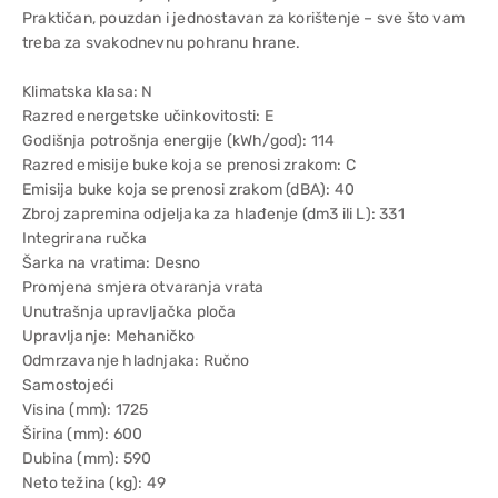
Praktičan, pouzdan i jednostavan za korištenje – sve što vam
treba za svakodnevnu pohranu hrane.
Klimatska klasa: N
Razred energetske učinkovitosti: E
Godišnja potrošnja energije (kWh/god): 114
Razred emisije buke koja se prenosi zrakom: C
Emisija buke koja se prenosi zrakom (dBA): 40
Zbroj zapremina odjeljaka za hlađenje (dm3 ili L): 331
Integrirana ručka
Šarka na vratima: Desno
Promjena smjera otvaranja vrata
Unutrašnja upravljačka ploča
Upravljanje: Mehaničko
Odmrzavanje hladnjaka: Ručno
Samostojeći
Visina (mm): 1725
Širina (mm): 600
Dubina (mm): 590
Neto težina (kg): 49