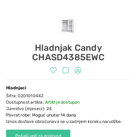
Hladnjak Candy
CHASD4385EWC
Hladnjaci
Šifra:
0201010442
Dostupnost artikla:
Artikl je dostupan
Jamstvo (mjeseci):
24
Povrat robe: Moguć unutar 14 dana
Iznos dostave obračunava se u zadnjem koraku narudžbe.
Pošalji upit za proizvod