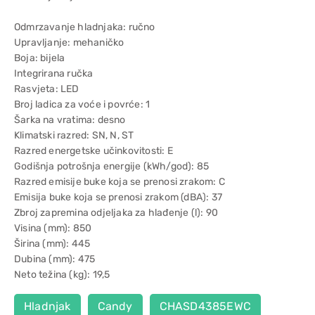
Odmrzavanje hladnjaka: ručno
Upravljanje: mehaničko
Boja: bijela
Integrirana ručka
Rasvjeta: LED
Broj ladica za voće i povrće: 1
Šarka na vratima: desno
Klimatski razred: SN, N, ST
Razred energetske učinkovitosti: E
Godišnja potrošnja energije (kWh/god): 85
Razred emisije buke koja se prenosi zrakom: C
Emisija buke koja se prenosi zrakom (dBA): 37
Zbroj zapremina odjeljaka za hlađenje (l): 90
Visina (mm): 850
Širina (mm): 445
Dubina (mm): 475
Neto težina (kg): 19,5
Hladnjak
Candy
CHASD4385EWC