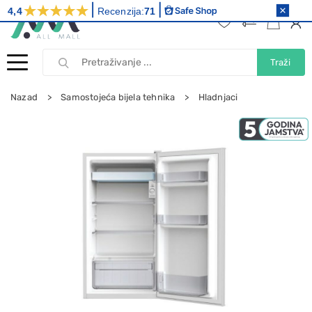
4,4
Recenzija:
71
Traži
Nazad
Samostojeća bijela tehnika
Hladnjaci