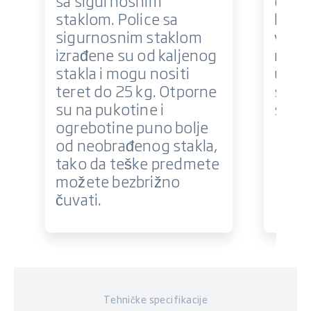
sa sigurnosnim
dizaj
staklom. Police sa
budu
sigurnosnim staklom
viso
izrađene su od kaljenog
rješe
stakla i mogu nositi
u hla
teret do 25 kg. Otporne
smanj
su na pukotine i
stakl
ogrebotine puno bolje
od neobrađenog stakla,
tako da teške predmete
možete bezbrižno
čuvati.
Tehničke specifikacije