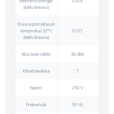
električne energije
0.376
(kWh/dnevno)
Dnevna potrošnja pri
temperaturi 32°C
0.571
(kWh/dnevno)
Nivo buke (dBA)
36 dBA
Klimatska klasa
T
Napon
230 V
Frekvencija
50 Hz