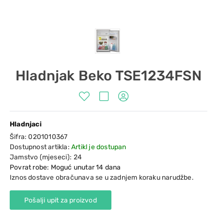
Hladnjak Beko TSE1234FSN
Hladnjaci
Šifra:
0201010367
Dostupnost artikla:
Artikl je dostupan
Jamstvo (mjeseci):
24
Povrat robe: Moguć unutar 14 dana
Iznos dostave obračunava se u zadnjem koraku narudžbe.
Pošalji upit za proizvod