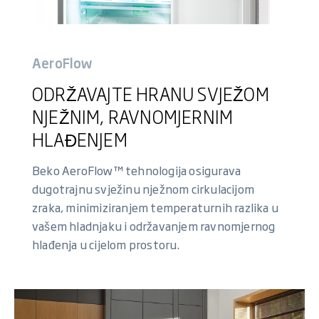
AeroFlow
ODRŽAVAJTE HRANU SVJEŽOM
NJEŽNIM, RAVNOMJERNIM
HLAĐENJEM
Beko AeroFlow™ tehnologija osigurava
dugotrajnu svježinu nježnom cirkulacijom
zraka, minimiziranjem temperaturnih razlika u
vašem hladnjaku i održavanjem ravnomjernog
hlađenja u cijelom prostoru.