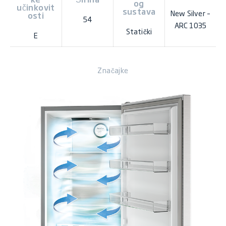
og
učinkovit
sustava
New Silver –
osti
54
ARC 1035
Statički
E
Značajke