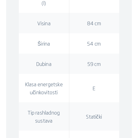
(l)
Visina
84 cm
Širina
54 cm
Dubina
59 cm
Klasa energetske
E
učinkovitosti
Tip rashladnog
Statički
sustava