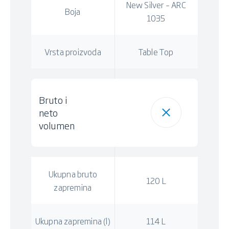
New Silver – ARC
Boja
1035
Vrsta proizvoda
Table Top
Bruto i
neto
volumen
Ukupna bruto
120 L
zapremina
Ukupna zapremina (l)
114 L