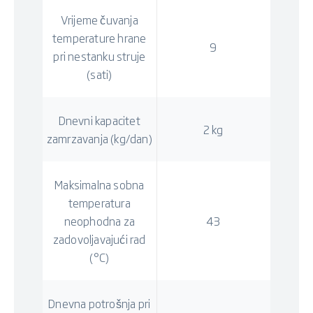
Vrijeme čuvanja
temperature hrane
9
pri nestanku struje
(sati)
Dnevni kapacitet
2 kg
zamrzavanja (kg/dan)
Maksimalna sobna
temperatura
neophodna za
43
zadovoljavajući rad
(°C)
Dnevna potrošnja pri