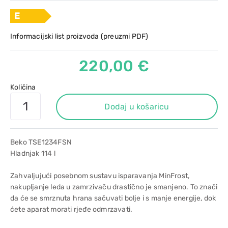
E
Informacijski list proizvoda (preuzmi PDF)
220,00 €
Količina
Dodaj u košaricu
Beko TSE1234FSN
Hladnjak 114 l
Zahvaljujući posebnom sustavu isparavanja MinFrost,
nakupljanje leda u zamrzivaču drastično je smanjeno. To znači
da će se smrznuta hrana sačuvati bolje i s manje energije, dok
ćete aparat morati rjeđe odmrzavati.