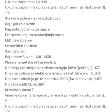
Ukupna zapremina (l): 114
Ukupna zapremina odjeljka za svježu hranu i rashlađivanje (l):
101
Staklene police visoke izdržljivosti
Odjeljak za povrće
Kapacitet odjeljka za jaja: 6
Promjena smjera postavljanja vrata
LED osvjetljenje
Mehaničke kontrole
Samostojeći
Boja: New Silver – ARC 1035
Klasa energetske efikasnosti: E
Godišnja potrošnja električne energije (kWh/godišnje): 137
Dnevna potrošnja električne energije (kWh/dnevno): 0.376
Dnevna potrošnja pri temperaturi 32°C (kWh/dnevno): 0.571
Nivo buke (dBA): 36 dBA
Klimatska klasa: T
Vrijeme čuvanja temperature hrane pri nestanku struje (sati):
9
Ukupna zapremina odjeljka za svježu hranu i rashlađivanje (l):
101