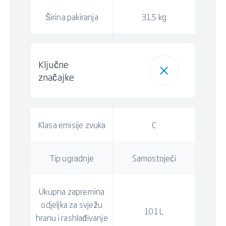
Širina pakiranja
31.5 kg
Ključne
značajke
Klasa emisije zvuka
C
Tip ugradnje
Samostojeći
Ukupna zapremina
odjeljka za svježu
101 L
hranu i rashlađivanje