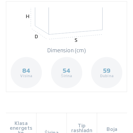
H
D
S
Dimension (cm)
84
54
59
Visina
Širina
Dubina
Klasa
Tip
energets
Boja
rashladn
ke
Širina