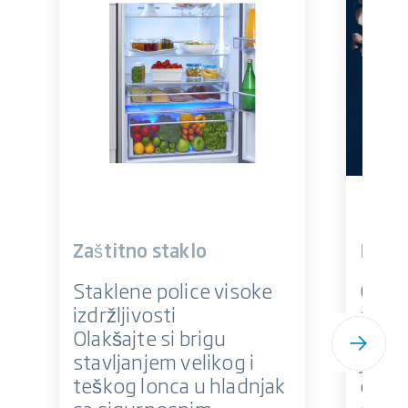
Zaštitno staklo
BioCy
Staklene police visoke
Održi
izdržljivosti
svjež
Olakšajte si brigu
BioCy
stavljanjem velikog i
je na
teškog lonca u hladnjak
okoli