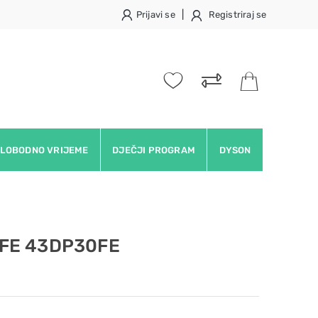
|
Prijavi se
Registriraj se
LOBODNO VRIJEME
DJEČJI PROGRAM
DYSON
0FE 43DP30FE