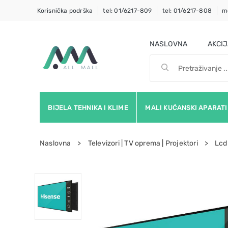
Korisnička podrška
tel: 01/6217-809
tel: 01/6217-808
m
NASLOVNA
AKCI
BIJELA TEHNIKA I KLIME
MALI KUĆANSKI APARATI
Naslovna
Televizori | TV oprema | Projektori
Lcd 