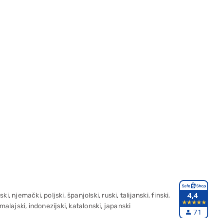
4,4
, njemački, poljski, španjolski, ruski, talijanski, finski,
 malajski, indonezijski, katalonski, japanski
71