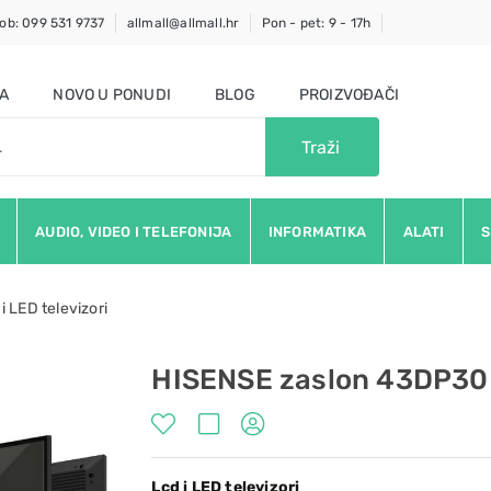
ob: 099 531 9737
allmall@allmall.hr
Pon - pet: 9 - 17h
JA
NOVO U PONUDI
BLOG
PROIZVOĐAČI
Traži
AUDIO, VIDEO I TELEFONIJA
INFORMATIKA
ALATI
S
i LED televizori
HISENSE zaslon 43DP3
Lcd i LED televizori