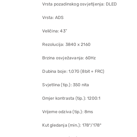
Vrsta pozadinskog osvjetljenja: DLED
Vrsta: ADS
Veličina: 43”
Rezolucija: 3840 x 2160
Brzina osvježavanja: 60Hz
Dubina boje: 1,07G (8bit + FRC)
Svjetlina (tip.): 350 nita
Omjer kontrasta (tip.): 1200:1
Vrijeme odziva (tip.): 8ms
Kut gledanja (min.): 178°/178°