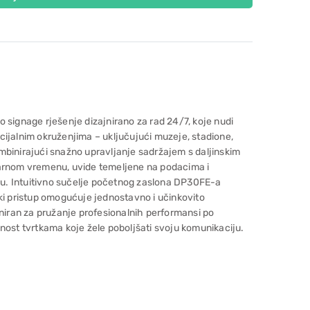
 signage rješenje dizajnirano za rad 24/7, koje nudi
cijalnim okruženjima – uključujući muzeje, stadione,
mbinirajući snažno upravljanje sadržajem s daljinskim
varnom vremenu, uvide temeljene na podacima i
iku. Intuitivno sučelje početnog zaslona DP30FE-a
ki pristup omogućuje jednostavno i učinkovito
jniran za pružanje profesionalnih performansi po
nost tvrtkama koje žele poboljšati svoju komunikaciju.