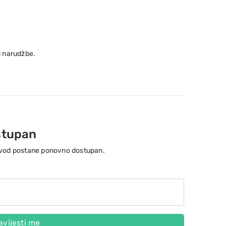
 narudžbe.
stupan
izvod postane ponovno dostupan.
vijesti me