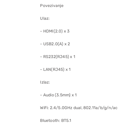
Povezivanje
Ulaz:
- HDMI(2.0) x 3
- USB2.0(A) x 2
- RS232(RJ45) x 1
- LAN(RJ45) x 1
Izlaz:
- Audio (3.5mm) x 1
WiFi: 2.4/5.0GHz dual, 802.11a/b/g/n/ac
Bluetooth: BT5.1