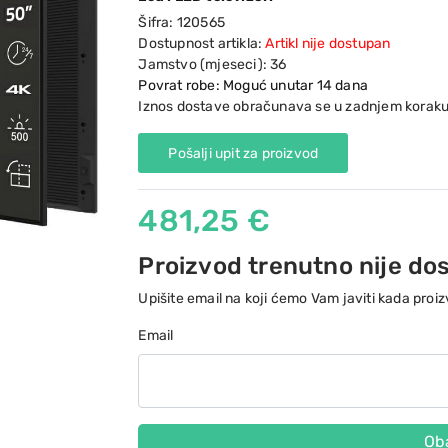
Šifra:
120565
Dostupnost artikla:
Artikl nije dostupan
Jamstvo (mjeseci):
36
Povrat robe: Moguć unutar 14 dana
Iznos dostave obračunava se u zadnjem koraku
Pošalji upit za proizvod
481,25 €
Proizvod trenutno nije do
Upišite email na koji ćemo Vam javiti kada pro
Email
Oba