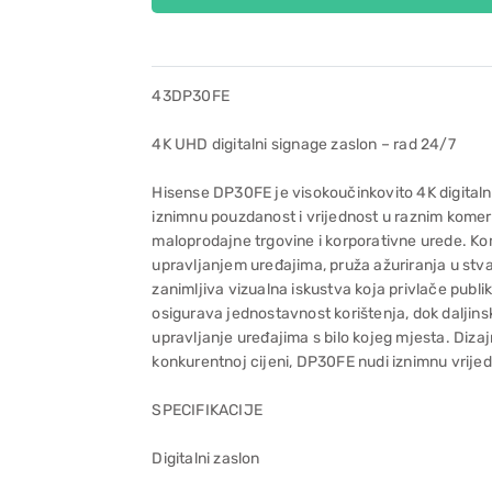
43DP30FE
4K UHD digitalni signage zaslon – rad 24/7
Hisense DP30FE je visokoučinkovito 4K digitalno
iznimnu pouzdanost i vrijednost u raznim komer
maloprodajne trgovine i korporativne urede. Ko
upravljanjem uređajima, pruža ažuriranja u st
zanimljiva vizualna iskustva koja privlače publ
osigurava jednostavnost korištenja, dok daljins
upravljanje uređajima s bilo kojeg mjesta. Diza
konkurentnoj cijeni, DP30FE nudi iznimnu vrijed
SPECIFIKACIJE
Digitalni zaslon