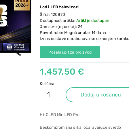
Lcd i LED televizori
Šifra:
120870
Dostupnost artikla:
Artikl je dostupan
Jamstvo (mjeseci):
24
Povrat robe: Moguć unutar 14 dana
Iznos dostave obračunava se u zadnjem koraku
Pošalji upit za proizvod
1.457,50 €
Količina
Dodaj u košaricu
Hi-QLED MiniLED Pro
Beskompromisna slika, očaravajuće svjetlo