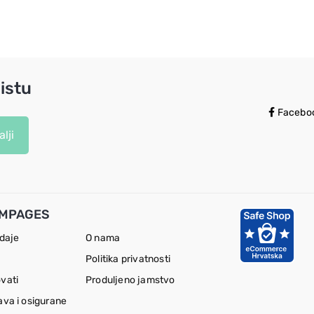
istu
Facebo
lji
MPAGES
odaje
O nama
Politika privatnosti
vati
Produljeno jamstvo
ava i osigurane