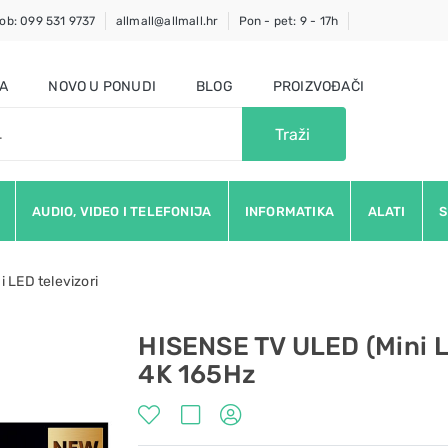
ob: 099 531 9737
allmall@allmall.hr
Pon - pet: 9 - 17h
JA
NOVO U PONUDI
BLOG
PROIZVOĐAČI
Traži
AUDIO, VIDEO I TELEFONIJA
INFORMATIKA
ALATI
S
i LED televizori
HISENSE TV ULED (Mini 
4K 165Hz