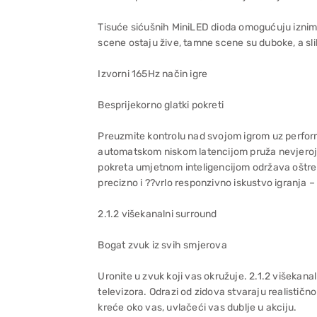
Tisuće sićušnih MiniLED dioda omogućuju iznimn
scene ostaju žive, tamne scene su duboke, a sl
Izvorni 165Hz način igre
Besprijekorno glatki pokreti
Preuzmite kontrolu nad svojom igrom uz perfor
automatskom niskom latencijom pruža nevjeroja
pokreta umjetnom inteligencijom održava oštre de
precizno i ??vrlo responzivno iskustvo igranja – 
2.1.2 višekanalni surround
Bogat zvuk iz svih smjerova
Uronite u zvuk koji vas okružuje. 2.1.2 višekana
televizora. Odrazi od zidova stvaraju realističn
kreće oko vas, uvlačeći vas dublje u akciju.