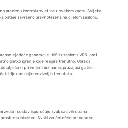
o preciznu kontrolu svjetline u svakom kadru. Svijetle
ika ostaje savršeno uravnotežena na cijelom zaslonu.
manse sljedeće generacije. 165Hz zaslon s VRR-om i
tno glatko igranje koje reagira trenutno. Obrada
talje čak i pri velikim brzinama, pružajući glatko,
čak i tijekom najintenzivnijih trenutaka.
lni zvučni sustav isporučuje zvuk sa svih strana
o prostorno iskustvo. Svaki zvučni efekt prirodno se