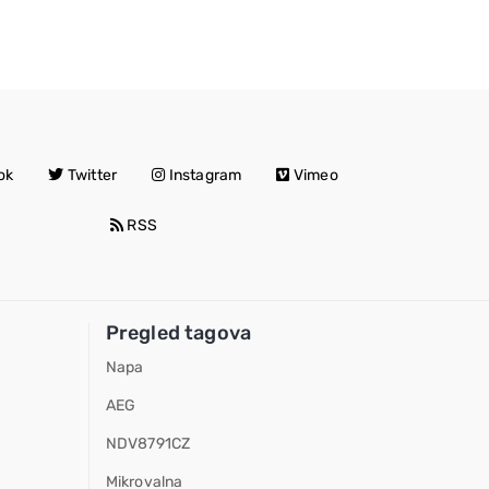
ok
Twitter
Instagram
Vimeo
RSS
Pregled tagova
Napa
AEG
NDV8791CZ
Mikrovalna