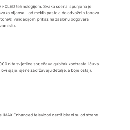
Hi-QLED tehnologijom. Svaka scena ispunjena je
 svaka nijansa - od mekih pastela do odvažnih tonova -
tone® validacijom, prikaz na zaslonu odgovara
zamislio.
3000 nita svjetline sprječava gubitak kontrasta i čuva
elovi sjaje, sjene zadržavaju detalje, a boje ostaju
e IMAX Enhanced televizori certificirani su od strane