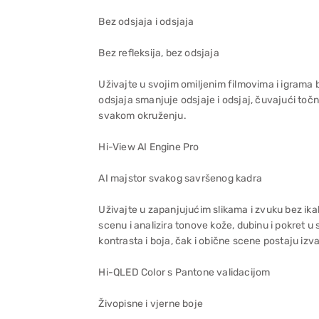
Bez odsjaja i odsjaja
Bez refleksija, bez odsjaja
Uživajte u svojim omiljenim filmovima i igrama
odsjaja smanjuje odsjaje i odsjaj, čuvajući točn
svakom okruženju.
Hi-View AI Engine Pro
AI majstor svakog savršenog kadra
Uživajte u zapanjujućim slikama i zvuku bez ik
scenu i analizira tonove kože, dubinu i pokret
kontrasta i boja, čak i obične scene postaju izv
Hi-QLED Color s Pantone validacijom
Živopisne i vjerne boje