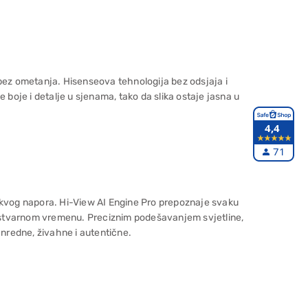
 bez ometanja. Hisenseova tehnologija bez odsjaja i
e boje i detalje u sjenama, tako da slika ostaje jasna u
4,4
71
akvog napora. Hi-View AI Engine Pro prepoznaje svaku
 u stvarnom vremenu. Preciznim podešavanjem svjetline,
anredne, živahne i autentične.