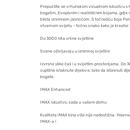
Prepustite se vrhunskom vizualnom iskustvu s 
bogatim, živopisnim i realističnim bojama, gdje
blista iznimnom jasnoćom. S točnošću boja Pan
stvarnom svijetu - točno onako kako je kreator 
Do 3000 nita vršne svjetline
Scene oživljavaju u iznimnoj svjetlini
Izvrsne slike čak i u svijetlim prostorijama. Do 
suptilne istaknute dijelove, tako da istaknuti dij
bogate.
IMAX Enhanced
IMAX iskustvo, sada u vašem domu
Kvaliteta IMAX kina više nije nedostižna. Hisens
IMAX-a i