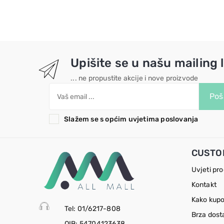
Upišite se u našu mailing l
... ne propustite akcije i nove proizvode
Poša
Slažem se s općim uvjetima poslovanja
CUSTO
Uvjeti pr
Kontakt
Kako kupo
Tel: 01/6217-808
Brza dost
OIB: 54704123638